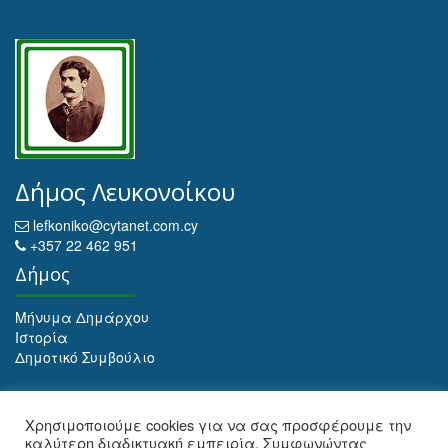
Δήμος Λευκονοίκου
lefkoniko@cytanet.com.cy
+357 22 462 951
Δήμος
Μήνυμα Δημάρχου
Ιστορία
Δημοτικό Συμβούλιο
Αρχειοθέτηση
Χρησιμοποιούμε cookies για να σας προσφέρουμε την
καλύτερη διαδικτυακή εμπειρία. Συμφωνώντας
Αρχειοθέτηση