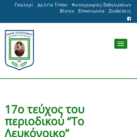
Γκαλερί
Δελτία Τύπου
Φωτογραφίες Εκδηλώσεων
Βίντεο
Επικοινωνία
Συνδέσεις
17ο τεύχος του
περιοδικού “Το
Λευκόνοικο”