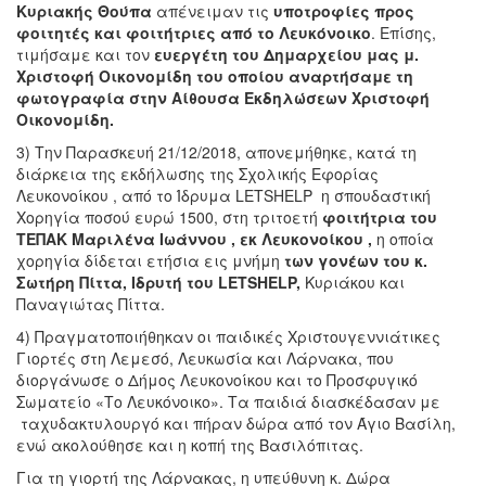
Κυριακής Θούπα
απένειμαν τις
υποτροφίες προς
φοιτητές και φοιτήτριες από το Λευκόνοικο
. Επίσης,
τιμήσαμε και τον
ευεργέτη του Δημαρχείου
μας μ.
Χριστοφή Οικονομίδη του οποίου αναρτήσαμε τη
φωτογραφία στην Αίθουσα Εκδηλώσεων Χριστοφή
Οικονομίδη.
3) Την Παρασκευή 21/12/2018, απονεμήθηκε, κατά τη
διάρκεια της εκδήλωσης της Σχολικής Εφορίας
Λευκονοίκου , από το Ίδρυμα LETSHELP η σπουδαστική
Χορηγία ποσού ευρώ 1500, στη τριτοετή
φοιτήτρια του
ΤΕΠΑΚ Μαριλένα Ιωάννου , εκ Λευκονοίκου ,
η οποία
χορηγία δίδεται ετήσια εις μνήμη
των γονέων του κ.
Σωτήρη Πίττα, Ιδρυτή του
LETSHELP
,
Kυριάκου και
Παναγιώτας Πίττα.
4) Πραγματοποιήθηκαν οι παιδικές Χριστουγεννιάτικες
Γιορτές στη Λεμεσό, Λευκωσία και Λάρνακα, που
διοργάνωσε ο Δήμος Λευκονοίκου και το Προσφυγικό
Σωματείο «Το Λευκόνοικο». Τα παιδιά διασκέδασαν με
ταχυδακτυλουργό και πήραν δώρα από τον Άγιο Βασίλη,
ενώ ακολούθησε και η κοπή της Βασιλόπιτας.
Για τη γιορτή της Λάρνακας, η υπεύθυνη κ. Δώρα