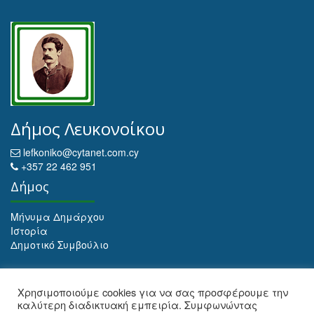
Δήμος Λευκονοίκου
lefkoniko@cytanet.com.cy
+357 22 462 951
Δήμος
Μήνυμα Δημάρχου
Ιστορία
Δημοτικό Συμβούλιο
Αρχειοθέτηση
Χρησιμοποιούμε cookies για να σας προσφέρουμε την
καλύτερη διαδικτυακή εμπειρία. Συμφωνώντας
Αρχειοθέτηση