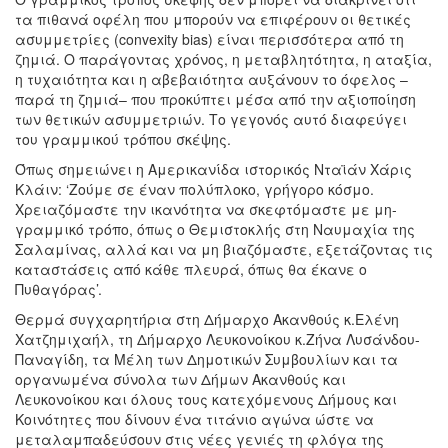
τα πιθανά οφέλη που μπορούν να επιφέρουν οι θετικές
ασυμμετρίες (convexity bias) είναι περισσότερα από τη
ζημιά. Ο παράγοντας χρόνος, η μεταβλητότητα, η αταξία,
η τυχαιότητα και η αβεβαιότητα αυξάνουν το όφελος –
παρά τη ζημιά– που προκύπτει μέσα από την αξιοποίηση
των θετικών ασυμμετριών. Το γεγονός αυτό διαφεύγει
του γραμμικού τρόπου σκέψης.
Όπως σημειώνει η Αμερικανίδα ιστορικός Νταϊάν Χάρις
Κλάιν: ‘Ζούμε σε έναν πολύπλοκο, γρήγορο κόσμο.
Χρειαζόμαστε την ικανότητα να σκεφτόμαστε με μη-
γραμμικό τρόπο, όπως ο Θεμιστοκλής στη Ναυμαχία της
Σαλαμίνας, αλλά και να μη βιαζόμαστε, εξετάζοντας τις
καταστάσεις από κάθε πλευρά, όπως θα έκανε ο
Πυθαγόρας’.
Θερμά συγχαρητήρια στη Δήμαρχο Ακανθούς κ.Ελένη
Χατζημιχαήλ, τη Δήμαρχο Λευκονοίκου κ.Ζήνα Λυσάνδου-
Παναγίδη, τα Μέλη των Δημοτικών Συμβουλίων και τα
οργανωμένα σύνολα των Δήμων Ακανθούς και
Λευκονοίκου και όλους τους κατεχόμενους Δήμους και
Κοινότητες που δίνουν ένα τιτάνιο αγώνα ώστε να
μεταλαμπαδεύσουν στις νέες γενιές τη φλόγα της