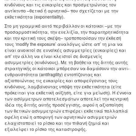
κινδύνους και τις ευκαιρίες και προσμετρώντας τον
αντίκτυπο –θετικό ή αρνητικό– που σχετίζεται με την
εκθετικότητα (exponentiality).
Στο μη γραμμικό αυτό περιβάλλον οι κάτοικοι –με την
προσαρμοστικότητα, την ευελιξία, την παρατηρητικότητα
και την κριτική τους σκέψη– τροποποιούσαν την έκθεσή
τους ‘modify the exposure’ αναλόγως ώστε απ’ τη μια να
είναι ανοικτοί σε ευνοϊκές ασυμμετρίες (ευκαιρίες) και
απ’ την άλλη να είναι κλειστοί σε δυσμενείς
ασυμμετρίες (κινδύνους). Με τη βοήθεια της διττής αυτής
στρατηγικής οι κάτοικοι μπόρεσαν να δαμάσουν την αντι-
ευθραυστότητα (antifragility) εντοπίζοντας και
αξιοποιώντας τις ευκαιρίες και αποφεύγοντας τους
κινδύνους, λαμβάνοντας υπόψη την εκθετικότητα (είτε
πρόκειται για εκθετική αύξηση, είτε για μείωση). Η έννοια
των ασύμμετρων αποτελεσμάτων αποτελεί την κεντρική
ιδέα της διττής αυτής προσέγγισης, αφού η αξιοποίηση
των θετικών ασυμμετριών επιφέρει εκθετικά πολλαπλά
οφέλη ενώ η αποφυγή των αρνητικών ασυμμετριών
ελαχιστοποιεί το ρίσκο και την πιθανή ζημιά και
εξαλείφει το ρίσκο της καταστροφής.