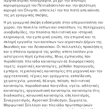
αμφιθεατρική τοπογραφία, μέχρι την απότομη
κορυφογραμμή του Πενταδάκτυλου και την ψηλότερη
κορυφή τον Όλυμπο, αποτελεί την πιο πιστή απεικόνιση
της μη γραμμικής σκέψης.
Η μη γραμμική σκέψη ευδοκίμησε στην απεραντοσύνη του
χώρου, την ποικιλία τοπίων και οικοτόπων, τις πολύχρωμες
αναβαθμίδες, την πλούσια πολιτιστική και ιστορική
κληρονομιά, την εμπειρική γνώση, την επιμονή και τη
σκληρή εργασία των κατοίκων των αγροτικών Δήμων της
Ακανθούς και του Λευκονοίκου. Οι πολλαπλές προκλήσεις
και η σπάνια ομορφιά της φύσης αποτελούσαν μια
αστείρευτη πηγή έμπνευσης. Μιας έμπνευσης που
πυροδότησε πλειάδα καινοτομιών σε διαφορετικούς
τομείς: αγροτικές καινοτομίες, μέθοδοι παραγωγής,
εμπόριο, τεχνολογικές καινοτομίες στη μηχανική και την
αρχιτεκτονική, τέχνες και γράμματα, εκπαίδευση,
χειροτεχνία, μουσική, θέατρο, ποίηση, πολιτιστική
καινοτομία, παραδοσιακά παιγνίδια, υγεία, αθλητικές
καινοτομίες, οργανωσιακή καινοτομία, καινοτομία στις
διαδικασίες, κοινωνική καινοτομία, εθελοντισμός,
Συνεργατισμός, Αγροτικοί Σύνδεσμοι, Σωματεία,
Μορφωτικοί Σύλλογοι και πλειάδα πρωτοποριακών