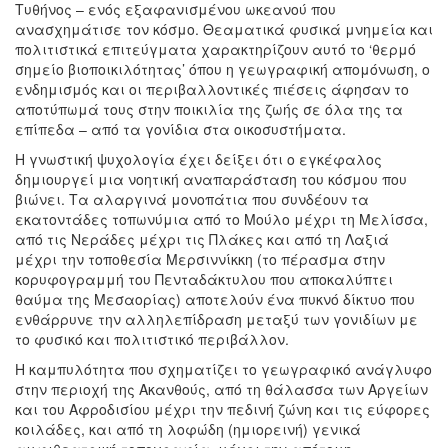
Τυθήνος – ενός εξαφανισμένου ωκεανού που
ανασχημάτισε τον κόσμο. Θεαματικά φυσικά μνημεία και
πολιτιστικά επιτεύγματα χαρακτηρίζουν αυτό το ‘θερμό
σημείο βιοποικιλότητας’ όπου η γεωγραφική απομόνωση, ο
ενδημισμός και οι περιβαλλοντικές πιέσεις άφησαν το
αποτύπωμά τους στην ποικιλία της ζωής σε όλα της τα
επίπεδα – από τα γονίδια στα οικοσυστήματα.
Η γνωστική ψυχολογία έχει δείξει ότι ο εγκέφαλος
δημιουργεί μια νοητική αναπαράσταση του κόσμου που
βιώνει. Tα αλαργινά μονοπάτια που συνδέουν τα
εκατοντάδες τοπωνύμια από το Μούλο μέχρι τη Μελίσσα,
από τις Νεράδες μέχρι τις Πλάκες και από τη Λαξιά
μέχρι την τοποθεσία Μερσιννίκκη (το πέρασμα στην
κορυφογραμμή του Πενταδάκτυλου που αποκαλύπτει
θαύμα της Μεσαορίας) αποτελούν ένα πυκνό δίκτυο που
ενθάρρυνε την αλληλεπίδραση μεταξύ των γονιδίων με
το φυσικό και πολιτιστικό περιβάλλον.
Η καμπυλότητα που σχηματίζει το γεωγραφικό ανάγλυφο
στην περιοχή της Ακανθούς, από τη θάλασσα των Αργείων
και του Αφροδισίου μέχρι την πεδινή ζώνη και τις εύφορες
κοιλάδες, και από τη λοφώδη (ημιορεινή) γενικά