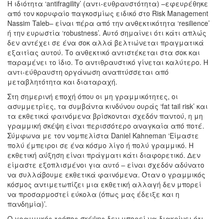
Η ιδιότητα ‘antifragility’ (αντι-ευθραυστότητα) –εφευρέθηκε
από τον κορυφαίο παγκοσμίως ειδικό στο Risk Management
Nassim Taleb– είναι πέρα από την ανθεκτικότητα ‘resilience’
ή την ευρωστία ‘robustness’. Αυτό σημαίνει ότι κάτι απλώς
δεν αντέχει σε ένα σοκ αλλά βελτιώνεται πραγματικά
εξαιτίας αυτού. Το ανθεκτικό αντιστέκεται στα σοκ και
παραμένει το ίδιο. Το αντιθραυστικό γίνεται καλύτερο. Η
αντι-εύθραυστη οργάνωση αναπτύσσεται από
μεταβλητότητα και διαταραχή.
Στη σημερινή εποχή όπου οι μη γραμμικότητες, οι
ασυμμετρίες, τα συμβάντα κινδύνου ουράς ‘fat tail risk’ και
τα εκθετικά φαινόμενα βρίσκονται σχεδόν παντού, η μη
γραμμική σκέψη είναι περισσότερο αναγκαία από ποτέ.
Σύμφωνα με τον νομπελίστα Daniel Kahneman ‘Είμαστε
πολύ έμπειροι σε ένα κόσμο λίγο ή πολύ γραμμικό. Η
εκθετική αύξηση είναι πράγματι κάτι διαφορετικό. Δεν
είμαστε εξοπλισμένοι για αυτό – είναι σχεδόν αδύνατο
να συλλάβουμε εκθετικά φαινόμενα. Όταν ο γραμμικός
κόσμος αντιμετωπίζει μια εκθετική αλλαγή δεν μπορεί
να προσαρμοστεί εύκολα (όπως μας έδειξε και η
πανδημία)’.
Ο γραμμικός τρόπος σκέψης δεν μπορεί να διακρίνει ότι