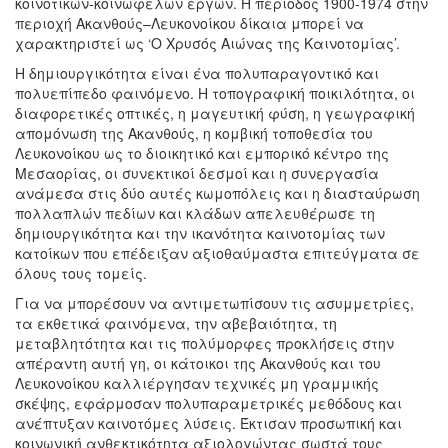
κοινοτικών-κοινωφελών έργων. Η περίοδος 1900-1974 στην
περιοχή Ακανθούς–Λευκονοίκου δίκαια μπορεί να
χαρακτηριστεί ως ‘Ο Χρυσός Αιώνας της Καινοτομίας’.
Η δημιουργικότητα είναι ένα πολυπαραγοντικό και
πολυεπίπεδο φαινόμενο. Η τοπογραφική ποικιλότητα, οι
διαφορετικές οπτικές, η μαγευτική φύση, η γεωγραφική
απομόνωση της Ακανθούς, η κομβική τοποθεσία του
Λευκονοίκου ως το διοικητικό και εμπορικό κέντρο της
Μεσαορίας, οι συνεκτικοί δεσμοί και η συνεργασία
ανάμεσα στις δύο αυτές κωμοπόλεις και η διασταύρωση
πολλαπλών πεδίων και κλάδων απελευθέρωσε τη
δημιουργικότητα και την ικανότητα καινοτομίας των
κατοίκων που επέδειξαν αξιοθαύμαστα επιτεύγματα σε
όλους τους τομείς.
Για να μπορέσουν να αντιμετωπίσουν τις ασυμμετρίες,
τα εκθετικά φαινόμενα, την αβεβαιότητα, τη
μεταβλητότητα και τις πολύμορφες προκλήσεις στην
απέραντη αυτή γη, οι κάτοικοι της Ακανθούς και του
Λευκονοίκου καλλιέργησαν τεχνικές μη γραμμικής
σκέψης, εφάρμοσαν πολυπαραμετρικές μεθόδους και
ανέπτυξαν καινοτόμες λύσεις. Έκτισαν προσωπική και
κοινωνική ανθεκτικότητα αξιολογώντας σωστά τους