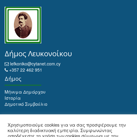
Δήμος Λευκονοίκου
lefkoniko@cytanet.com.cy
+357 22 462 951
Δήμος
Μήνυμα Δημάρχου
Ιστορία
Δημοτικό Συμβούλιο
Αρχειοθέτηση
Χρησιμοποιούμε cookies για να σας προσφέρουμε την
καλύτερη διαδικτυακή εμπειρία. Συμφωνώντας
Αρχειοθέτηση
αποδέχεστε τη χρήση των cookies σύμφωνα με την