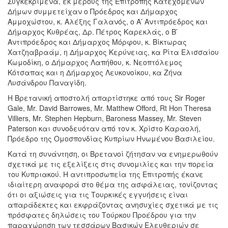
Συγκεκριμένα, εκ μέρους της Επιτροπής Κατεχόμενων
Δήμων συμμετείχαν ο Πρόεδρος και Δήμαρχος
Αμμοχώστου, κ. Αλέξης Γαλανός, ο Α’ Αντιπρόεδρος και
Δήμαρχος Κυθρέας, Δρ. Πέτρος Καρεκλάς, ο Β’
Αντιπρόεδρος και Δήμαρχος Μόρφου, κ. Βίκτωρας
Χατζηαβραάμ, η Δήμαρχος Κερύνειας, κα Ρίτα Ελισσαίου
Κωμοδίκη, ο Δήμαρχος Λαπήθου, κ. Νεοπτόλεμος
Κότσαπας και η Δήμαρχος Λευκονοίκου, κα Ζήνα
Λυσάνδρου Παναγίδη.
Η Βρετανική αποστολή απαρτίστηκε από τους Sir Roger
Gale, Mr. David Barrowes, Mr. Matthew Offord, Rt Hon Theresa
Villiers, Mr. Stephen Hepburn, Baroness Massey, Mr. Steven
Paterson και συνοδευόταν από τον κ. Χρίστο Καραολή,
Πρόεδρο της Ομοσπονδίας Κυπρίων Ηνωμένου Βασιλείου.
Κατά τη συνάντηση, οι Βρετανοί ζήτησαν να ενημερωθούν
σχετικά με τις εξελίξεις στις συνομιλίες και την πορεία
του Κυπριακού. Η αντιπροσωπεία της Επιτροπής έκανε
ιδιαίτερη αναφορά στο θέμα της ασφάλειας, τονίζοντας
ότι οι αξιώσεις για τις Τουρκικές εγγυήσεις είναι
απαράδεκτες και εκφράζοντας ανησυχίες σχετικά με τις
πρόσφατες δηλώσεις του Τούρκου Προέδρου για την
παραχώρηση των τεσσάρων Βασικών Ελευθεριών σε