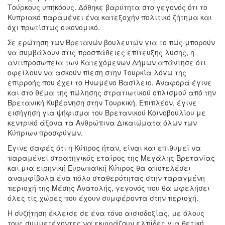
Τούρκους υπηκόους. Δόθηκε βαρύτητα στο γεγονός ότι το
Κυπριακό παραμένει ένα κατεξοχήν πολιτικό ζήτημα και
όχι πρωτίστως οικονομικό.
Σε ερώτηση των Βρετανών βουλευτών για το πώς μπορούν
να συμβάλουν στις προσπάθειες επίτευξης λύσης, η
αντιπροσωπεία των Κατεχόμενων Δήμων απάντησε ότι
οφείλουν να ασκούν πίεση στην Τουρκία λόγω της
επιρροής που έχει το Ηνωμένο Βασίλειο. Αναφορά έγινε
και στο θέμα της πώλησης στρατιωτικού οπλισμού από την
Βρετανική Κυβέρνηση στην Τουρκική. Επιπλέον, έγινε
εισήγηση για ψήφισμα του Βρετανικού Κοινοβουλίου με
κεντρικό άξονα τα Ανθρώπινα Δικαιώματα όλων των
Κύπριων προσφύγων.
Έγινε σαφές ότι η Κύπρος ήταν, είναι και επιθυμεί να
παραμένει στρατηγικός εταίρος της Μεγάλης Βρετανίας
και μια ειρηνική Ευρωπαϊκή Κύπρος θα αποτελέσει
αναμφίβολα ένα πόλο σταθερότητας στην ταραγμένη
περιοχή της Μέσης Ανατολής, γεγονός που θα ωφελήσει
όλες τις χώρες που έχουν συμφέροντα στην περιοχή.
Η συζήτηση έκλεισε σε ένα τόνο αισιοδοξίας, με όλους
τους συμμετέχοντες να εκφράζουν ελπίδες για θετική