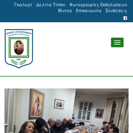
Γκαλερί
Δελτία Τύπου
Φωτογραφίες Εκδηλώσεων
Βίντεο
Επικοινωνία
Συνδέσεις