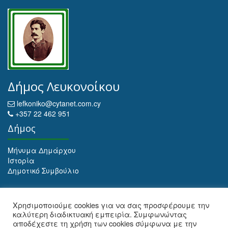
Δήμος Λευκονοίκου
lefkoniko@cytanet.com.cy
+357 22 462 951
Δήμος
Μήνυμα Δημάρχου
Ιστορία
Δημοτικό Συμβούλιο
Αρχειοθέτηση
Χρησιμοποιούμε cookies για να σας προσφέρουμε την
καλύτερη διαδικτυακή εμπειρία. Συμφωνώντας
Αρχειοθέτηση
αποδέχεστε τη χρήση των cookies σύμφωνα με την