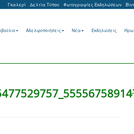
Γκαλερί
Δελτία Τύπου
Φωτογραφίες Εκδηλώσεων
Βίν
μβούλιο
Αδελφοποιήσεις
Νέα
Εκδηλώσεις
Ήρω
5477529757_55556758914