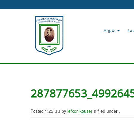
Δήμος
Συ
287877653_499264
Posted
1:25 μμ
by
lefkonikouser
&
filed under .