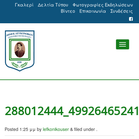
Γκαλερί
Δελτία Τύπου
Φωτογραφίες Εκδηλώσεων
Βίντεο
Επικοινωνία
Συνδέσεις
288012444_4992646524
Posted
1:25 μμ
by
lefkonikouser
&
filed under .