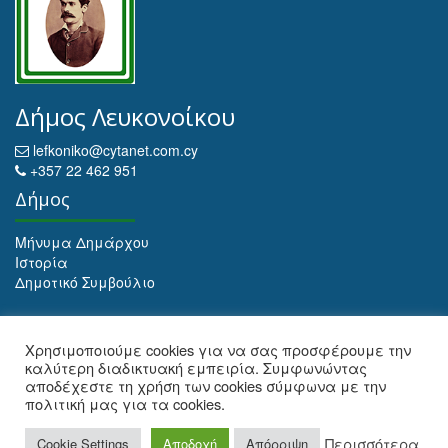
Δήμος Λευκονοίκου
lefkoniko@cytanet.com.cy
+357 22 462 951
Δήμος
Μήνυμα Δημάρχου
Ιστορία
Δημοτικό Συμβούλιο
Αρχειοθέτηση
Χρησιμοποιούμε cookies για να σας προσφέρουμε την
καλύτερη διαδικτυακή εμπειρία. Συμφωνώντας
Αρχειοθέτηση
αποδέχεστε τη χρήση των cookies σύμφωνα με την
πολιτική μας για τα cookies.
Web Design and Development by Maria Ioulianou
Περισσότερα
Cookie Settings
Αποδοχή
Απόρριψη