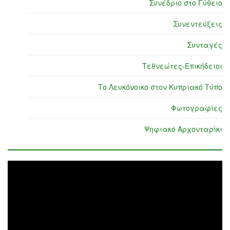
Συνέδριο στο Γύθειο
Συνεντεύξεις
Συνταγές
Τεθνεώτες-Επικήδειοι
Το Λευκόνοικο στον Κυπριακό Τύπο
Φωτογραφίες
Ψηφιακό Αρχονταρίκι