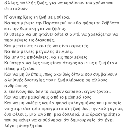
άλλες, πολλές ζωές, για να κερδίσουν τον χρόνο που
σπαταλούν;
Ν’ αντικρίζεις τη ζωή με μούτρα.
Να περιμένεις την Παρασκευή που θα φέρει το Σάββατο
και την Κυριακή για να ζήσεις.
Κι ύστερα να μη φτάνει ούτε κι αυτό, να χρειάζεται να
περιμένεις τις διακοπές.
Και μετά ούτε κι αυτές να είναι αρκετές.
Να περιμένεις μεγάλες στιγμές.
Να μην τις επιδιώκεις, να τις περιμένεις.
Κι ύστερα να λες πως είσαι άτυχος και πως η ζωή ήταν
άδικη μαζί σου.
Και να μη βλέπεις ,πως ακριβώς δίπλα σου συμβαίνουν
αληθινές δυστυχίες που η ζωή κλήρωσε σε άλλους
ανθρώπους.
Σ’ εκείνους που δεν το βάζουν κάτω και αγωνίζονται.
Και να μην μαθαίνεις από το μάθημά τους.
Και να μη νιώθεις καμία φορά ευλογημένος που μπορείς
να χαίρεσαι τρία πράγματα στη ζωή σου, την καλή υγεία,
δυο φίλους, μια αγάπη, μια δουλειά, μια δραστηριότητα
που σε κάνει να αισθάνεσαι ότι δημιουργείς, ότι έχει
λόγο η ύπαρξή σου.