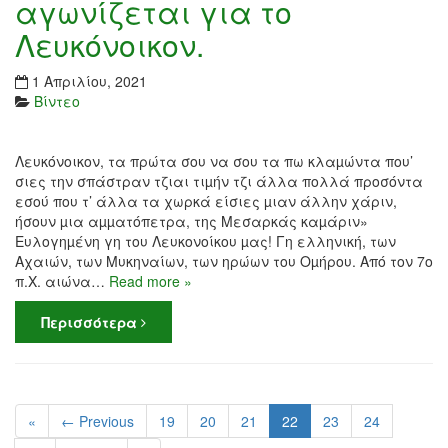
αγωνίζεται για το
Λευκόνοικον.
1 Απριλίου, 2021
Βίντεο
Λευκόνοικον, τα πρώτα σου να σου τα πω κλαµώντα που’
σιες την σπάστραν τζιαι τιµήν τζι άλλα πολλά προσόντα
εσού που τ’ άλλα τα χωρκά είσιες µιαν άλλην χάριν,
ήσουν µια αµµατόπετρα, της Μεσαρκάς καµάριν»
Ευλογηµένη γη του Λευκονοίκου µας! Γη ελληνική, των
Αχαιών, των Μυκηναίων, των ηρώων του Οµήρου. Από τον 7ο
π.Χ. αιώνα…
Read more »
Περισσότερα
«
← Previous
19
20
21
22
23
24