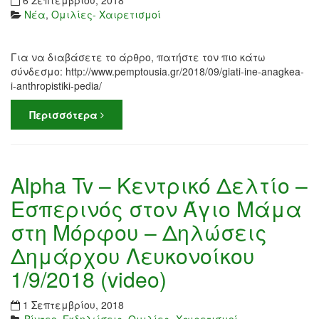
6 Σεπτεμβρίου, 2018
Νέα
,
Ομιλίες- Χαιρετισμοί
Για να διαβάσετε το άρθρο, πατήστε τον πιο κάτω
σύνδεσμο: http://www.pemptousia.gr/2018/09/giati-ine-anagkea-
i-anthropistiki-pedia/
Περισσότερα
Alpha Tv – Kεντρικό Δελτίο –
Εσπερινός στον Άγιο Μάμα
στη Μόρφου – Δηλώσεις
Δημάρχου Λευκονοίκου
1/9/2018 (video)
1 Σεπτεμβρίου, 2018