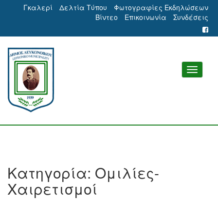
Γκαλερί
Δελτία Τύπου
Φωτογραφίες Εκδηλώσεων
Βίντεο
Επικοινωνία
Συνδέσεις
Κατηγορία:
Ομιλίες-
Χαιρετισμοί