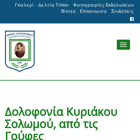
Γκαλερί
Δελτία Τύπου
Φωτογραφίες Εκδηλώσεων
Βίντεο
Επικοινωνία
Συνδέσεις
Δολοφονία Κυριάκου
Σολωμού, από τις
Γούφες