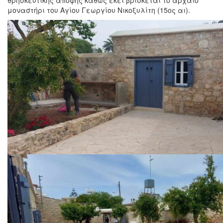
θρησκευτικής άποψης καθώς εκεί βρίσκεται το αρχαίο
μοναστήρι του Αγίου Γεωργίου Νικοξυλίτη (15ος αι).