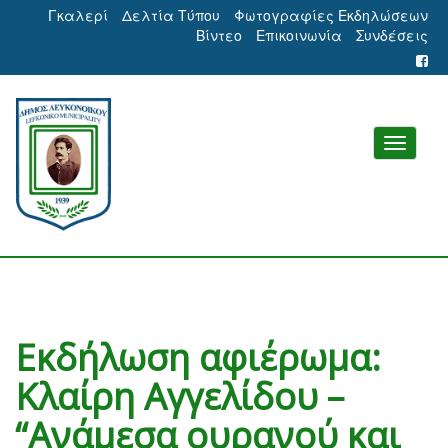
Γκαλερί
Δελτία Τύπου
Φωτογραφίες Εκδηλώσεων
Βίντεο
Επικοινωνία
Συνδέσεις
Εκδήλωση αφιέρωμα:
Κλαίρη Αγγελίδου –
“Ανάμεσα ουρανού και