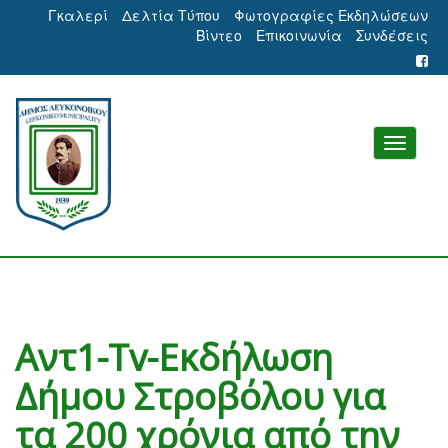
Γκαλερί
Δελτία Τύπου
Φωτογραφίες Εκδηλώσεων
Βίντεο
Επικοινωνία
Συνδέσεις
Αντ1-Tv-Εκδήλωση
Δήμου Στροβόλου για
τα 200 χρόνια από την