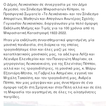
Ο Δήμος Λευκονοίκου σε συνεργασία με τον Δήμο
Λεμεσού, τον Σύνδεσμο Μικρασιατών Κύπρου, το
Προσφυγικό Σωματείο «Το Λευκόνοικο» και τον Σύνδεσμο
Αποφοίτων, Μαθητών και Απογόνων Ανωτέρας Σχολής-
Γυμνασίου Λευκονοίκου, διοργάνωσαν μία πολύ όμορφη
Εκδήλωση Μνήμης και Τιμής για τα 100 χρόνια από τη
Μικρασιατική Καταστροφή 1922-2022.
Ήταν μία εκδήλωση συναισθηματικά φορτισμένη, μία
μουσική πανδαισία, στη διάρκεια της οποίας
τραγουδήσαμε όλοι και όλες μαζί με τους
καταπληκτικούς μουσικούς μας, τα αδέλφια Λοΐζο και
Λέανδρο Ελευθερίου και τον Παναγιώτη Μαρίνου, εκ
μητρογονίας Λευκονοικιάτη, γιο της Ελενίτσας Πόππου,
αλλά και τις τραγουδίστριες, τη μουσικό μας, κ. Μάρω
Εξηντάρη-Μήτσα, τη Γαβριέλα Ασημένου, εγγονή του
Μιχάλη Τακούσιη, και τον τραγουδιστή μας, Ανδρέα
Πόππο, που μας μάγεψαν και μας συνεπήραν σε ένα
όμορφο ταξίδι στη Σμύρνη και στην Πόλη αλλά και σε όλη
τη Μικρασία την αγαπημένη, σε όλες τις αλησμόνητες
πατρίδες.