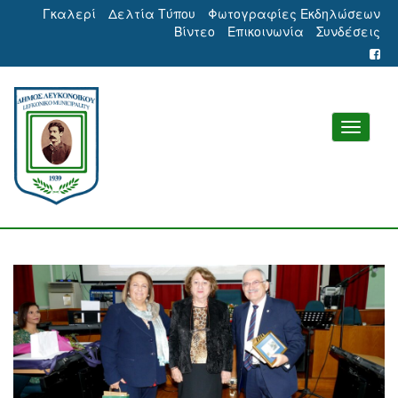
Γκαλερί
Δελτία Τύπου
Φωτογραφίες Εκδηλώσεων
Βίντεο
Επικοινωνία
Συνδέσεις