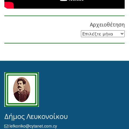
Αρχειοθέτηση
Αρχειοθέτηση
Δήμος Λευκονοίκου
lefkoniko@cytanet.com.cy