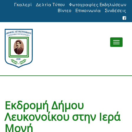
Γκαλερί
Δελτία Τύπου
Φωτογραφίες Εκδηλώσεων
Βίντεο
Επικοινωνία
Συνδέσεις
Εκδρομή Δήμου
Λευκονοίκου στην Ιερά
Μονή