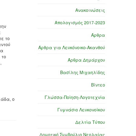
Ανακοινώσεις
Απολογισμός 2017-2023
την
ε
Άρθρα
τε το
αντού
Άρθρα για Λευκόνοικο-Ακανθού
τα
 το
Άρθρα Δημάρχου
,
Βασίλης Μιχαηλίδης
Βίντεο
Γλώσσα-Ποίηση-Λογοτεχνία
λάδα, ο
Γυμνάσιο Λευκονοίκου
Δελτία Τύπου
Δημοτικό Συμβούλιο Νεολαίας