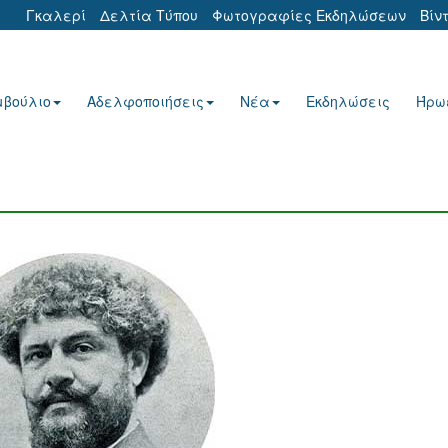
Γκαλερί
Δελτία Τύπου
Φωτογραφίες Εκδηλώσεων
Βίν
μβούλιο
Αδελφοποιήσεις
Νέα
Εκδηλώσεις
Ήρω