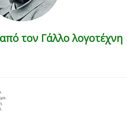
 από τον Γάλλο λογοτέχνη
.
μο.
η.
ύ.