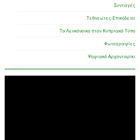
Συνταγές
Τεθνεώτες-Επικήδειοι
Το Λευκόνοικο στον Κυπριακό Τύπο
Φωτογραφίες
Ψηφιακό Αρχονταρίκι