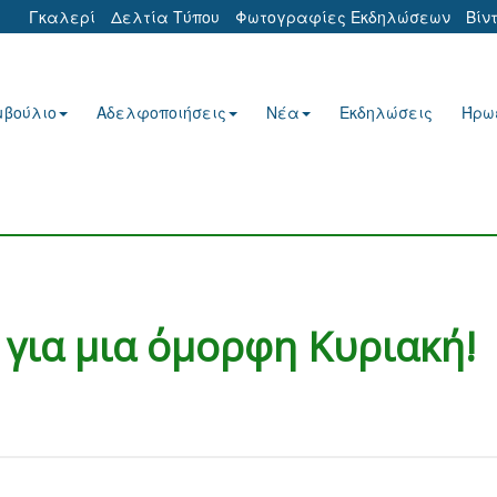
Γκαλερί
Δελτία Τύπου
Φωτογραφίες Εκδηλώσεων
Βίν
μβούλιο
Αδελφοποιήσεις
Νέα
Εκδηλώσεις
Ήρω
για μια όμορφη Κυριακή!