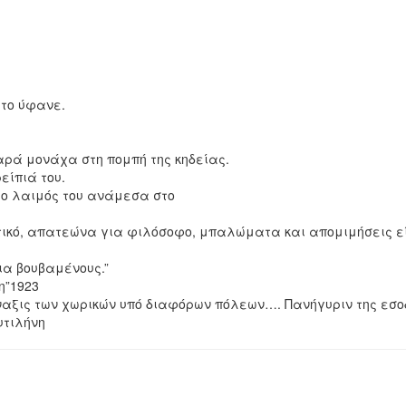
 το ύφανε.
αρά μονάχα στη πομπή της κηδείας.
είπιά του.
ο λαιμός του ανάμεσα στο
τικό, απατεώνα για φιλόσοφο, μπαλώματα και απομιμήσεις εί
ια βουβαμένους.”
η”1923
ύναξις των χωρικών υπό διαφόρων πόλεων…. Πανήγυριν της εσ
υτιλήνη