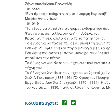
Ζήνα Λυσάνδρου-Παναγίδη.
10/1/2021
“Ένα όμορφο ποίημα για μια όμορφη Κυριακή!”.
Μαρία Αντωνάκου
10/10/19
“Το έθνος να λυπάστε αν φορεί ένδυμα που δεν
Ψωμί αν τρώει αλλά όχι απ’ τη σοδειά του.
Κρασί αν πίνει, αλλά όχι από το πατητήρι του.
Το έθνος να λυπάστε που δεν υψώνει τη φωνή π
Που δεν συμφιλιώνεται παρά μονάχα μες τα ερ
Που δεν επαναστατεί παρά μονάχα σαν βρεθεί 
σπαθί και την πέτρα.
Το έθνος να λυπάστε που έχει αλεπού για πολι
τέχνη του.
Το έθνος να λυπάστε που έχει σοφούς από χρόν
Χαλίλ Γκιμπράν [1883-1931]”Ο Κήπος του Προφήτ
Έργο Θεόφιλου Χατζημιχαήλ( 1870; -1934) -Η σ
του κονιάκ ….. 1930, πανί, συλλογή Κ. Κούμπα, Μ
Κοινοποιήστε: