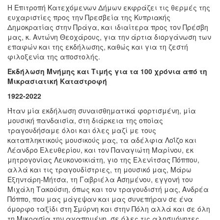
Η Επιτροπή Κατεχόμενων Δήμων εκφράζει τις θερμές της
ευχαριστίες προς την Πρεσβεία της Κυπριακής
Δημοκρατίας στην Πράγα, και ιδιαίτερα προς τον Πρέσβη
μας, κ. Αντώνη Θεοχάρους, για την άρτια διοργάνωση των
επαφών και της εκδήλωσης, καθώς και για τη ζεστή
φιλοξενία της αποστολής.
Εκδήλωση Μνήμης και Τιμής για τα 100 χρόνια από τη
Μικρασιατική Καταστροφή
1922-2022
Ήταν μία εκδήλωση συναισθηματικά φορτισμένη, μία
μουσική πανδαισία, στη διάρκεια της οποίας
τραγουδήσαμε όλοι και όλες μαζί με τους
καταπληκτικούς μουσικούς μας, τα αδέλφια Λοΐζο και
Λέανδρο Ελευθερίου, και τον Παναγιώτη Μαρίνου, εκ
μητρογονίας Λευκονοικιάτη, γιο της Ελενίτσας Πόππου,
αλλά και τις τραγουδίστριες, τη μουσικό μας, Μάρω
Εξηντάρη-Μήτσα, τη Γαβριέλα Ασημένου, εγγονή του
Μιχάλη Τακούσιη, όπως και τον τραγουδιστή μας, Ανδρέα
Πόππο, που μας μάγεψαν και μας συνεπήραν σε ένα
όμορφο ταξίδι στη Σμύρνη και στην Πόλη αλλά και σε όλη
τη Μικρασία την αγαπημένη, σε όλες τις αλησμόνητες