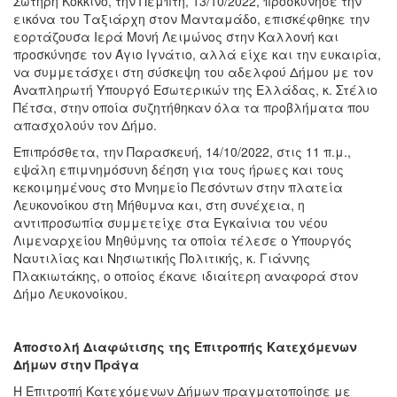
Σωτήρη Κόκκινο, την Πέμπτη, 13/10/2022, προσκύνησε την
εικόνα του Ταξιάρχη στον Μανταμάδο, επισκέφθηκε την
εορτάζουσα Ιερά Μονή Λειμώνος στην Καλλονή και
προσκύνησε τον Άγιο Ιγνάτιο, αλλά είχε και την ευκαιρία,
να συμμετάσχει στη σύσκεψη του αδελφού Δήμου με τον
Αναπληρωτή Υπουργό Εσωτερικών της Ελλάδας, κ. Στέλιο
Πέτσα, στην οποία συζητήθηκαν όλα τα προβλήματα που
απασχολούν τον Δήμο.
Επιπρόσθετα, την Παρασκευή, 14/10/2022, στις 11 π.μ.,
εψάλη επιμνημόσυνη δέηση για τους ήρωες και τους
κεκοιμημένους στο Μνημείο Πεσόντων στην πλατεία
Λευκονοίκου στη Μήθυμνα και, στη συνέχεια, η
αντιπροσωπία συμμετείχε στα Εγκαίνια του νέου
Λιμεναρχείου Μηθύμνης τα οποία τέλεσε ο Υπουργός
Ναυτιλίας και Νησιωτικής Πολιτικής, κ. Γιάννης
Πλακιωτάκης, ο οποίος έκανε ιδιαίτερη αναφορά στον
Δήμο Λευκονοίκου.
Αποστολή Διαφώτισης της Επιτροπής Κατεχόμενων
Δήμων στην Πράγα
Η Επιτροπή Κατεχόμενων Δήμων πραγματοποίησε με