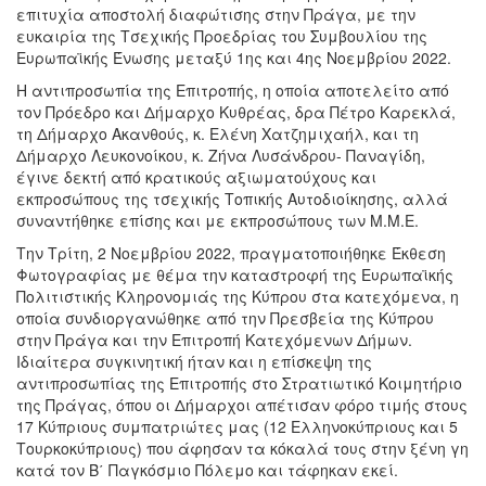
επιτυχία αποστολή διαφώτισης στην Πράγα, με την
ευκαιρία της Τσεχικής Προεδρίας του Συμβουλίου της
Ευρωπαϊκής Ένωσης μεταξύ 1ης και 4ης Νοεμβρίου 2022.
Η αντιπροσωπία της Επιτροπής, η οποία απoτελείτο από
τον Πρόεδρο και Δήμαρχο Κυθρέας, δρα Πέτρο Καρεκλά,
τη Δήμαρχο Ακανθούς, κ. Ελένη Χατζημιχαήλ, και τη
Δήμαρχο Λευκονοίκου, κ. Ζήνα Λυσάνδρου- Παναγίδη,
έγινε δεκτή από κρατικούς αξιωματούχους και
εκπροσώπους της τσεχικής Τοπικής Αυτοδιοίκησης, αλλά
συναντήθηκε επίσης και με εκπροσώπους των Μ.Μ.Ε.
Την Τρίτη, 2 Νοεμβρίου 2022, πραγματοποιήθηκε Έκθεση
Φωτογραφίας με θέμα την καταστροφή της Ευρωπαϊκής
Πολιτιστικής Κληρονομιάς της Κύπρου στα κατεχόμενα, η
οποία συνδιοργανώθηκε από την Πρεσβεία της Κύπρου
στην Πράγα και την Επιτροπή Κατεχόμενων Δήμων.
Ιδιαίτερα συγκινητική ήταν και η επίσκεψη της
αντιπροσωπίας της Επιτροπής στο Στρατιωτικό Κοιμητήριο
της Πράγας, όπου οι Δήμαρχοι απέτισαν φόρο τιμής στους
17 Κύπριους συμπατριώτες μας (12 Ελληνοκύπριους και 5
Τουρκοκύπριους) που άφησαν τα κόκαλά τους στην ξένη γη
κατά τον Β΄ Παγκόσμιο Πόλεμο και τάφηκαν εκεί.