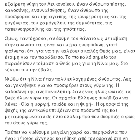
εξαίρετη νύφη του Λευκονοίκου, έναν άνθρωπο πίστης,
καλοσύνης, ενσυναίσθησης, έναν άνθρωπο της
προσφοράς και της αγάπης, της τρυφερότητας και της
ευγένειας, του χαμόγελου, της σεμνότητας, της
ταπεινοφροσύνης και της ηπιότητας.
Όμως, ταυτόχρονα, αν δούμε τον θάνατο ως μετάβαση
στην αιωνιότητα, είναι και μέρα ευφρόσυνη, γιατί
φαίνεται ότι, για να την καλέσει ο καλός Θεός μας, είναι
έτοιμη για τον παράδεισο. Το πιο καλό σημείο του
παραδείσου ετοίμασε ο Θεός μας για τη Νίνα μας. Στο
κέντρο του την έβαλε.
Νιώθω ότι η Νίνα ήταν πολύ ευλογημένος άνθρωπος. Λες
και γεννήθηκε για να προσφέρει στους γύρω της. Η
καλοσύνη της ανεπανάληπτη. Σαν ένας ήλιος φώτιζε τις
ζωές όλων γύρω της. Οι αρχαίοι Έλληνες συνήθιζαν να
λένε: «Οία η μορφή, τοιάδε και η ψυχή». Η ομορφιά της
ψυχής της αντικαθρεπτιζόταν στο πρόσωπό της και
μεταμορφωνόταν σε ήλιο ολόλαμπρο που σκόρπιζε ο φως
του στους γύρω της.
Πρέπει να νιώθουμε μεγάλη χαρά και περηφάνια που
ένας τέτοιος άγγελος κατέβηκε από τον ουρανό στη γη