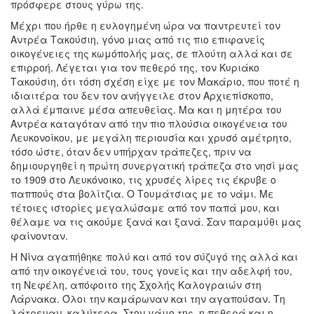
πρόσφερε στους γύρω της.
Μέχρι που ήρθε η ευλογημένη ώρα να παντρευτεί τον
Αντρέα Τακούσιη, γόνο μιας από τις πιο επιφανείς
οικογένειες της κωμόπολής μας, σε πλούτη αλλά και σε
επιρροή. Λέγεται για τον πεθερό της, τον Κυριάκο
Τακούσιη, ότι τόση σχέση είχε με τον Μακάριο, που ποτέ η
ιδιαιτέρα του δεν τον ανήγγειλε στον Αρχιεπίσκοπο,
αλλά έμπαινε μέσα απευθείας. Μα και η μητέρα του
Αντρέα καταγόταν από την πιο πλούσια οικογένεια του
Λευκονοίκου, με μεγάλη περιουσία και χρυσό αμέτρητο,
τόσο ώστε, όταν δεν υπήρχαν τράπεζες, πριν να
δημιουργηθεί η πρώτη συνεργατική τράπεζα στο νησί μας
το 1909 στο Λευκόνοικο, τις χρυσές λίρες τις έκρυβε ο
παππούς στα βολίτζια. Ο Τουμάτσιας με το νάμι. Με
τέτοιες ιστορίες μεγαλώσαμε από τον παπά μου, και
θέλαμε να τις ακούμε ξανά και ξανά. Σαν παραμύθι μας
φαίνονταν.
Η Νίνα αγαπήθηκε πολύ και από τον σύζυγό της αλλά και
από την οικογένειά του, τους γονείς και την αδελφή του,
τη Νεφέλη, απόφοιτο της Σχολής Καλογραιών στη
Λάρνακα. Όλοι την καμάρωναν και την αγαπούσαν. Τη
λάτρευαν, καλύτερα. Στον γάμο της, η πεθερά και η