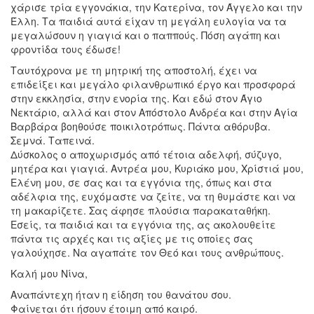
χάρισε τρία εγγονάκια, την Κατερίνα, τον Άγγελο και την
Έλλη. Τα παιδιά αυτά είχαν τη μεγάλη ευλογία να τα
μεγαλώσουν η γιαγιά και ο παππούς. Πόση αγάπη και
φροντίδα τους έδωσε!
Ταυτόχρονα με τη μητρική της αποστολή, έχει να
επιδείξει και μεγάλο φιλανθρωπικό έργο και προσφορά
στην εκκλησία, στην ενορία της. Και εδώ στον Άγιο
Νεκτάριο, αλλά και στον Απόστολο Ανδρέα και στην Αγία
Βαρβάρα βοηθούσε ποικιλοτρόπως. Πάντα αθόρυβα.
Σεμνά. Ταπεινά.
Δύσκολος ο αποχωρισμός από τέτοια αδελφή, σύζυγο,
μητέρα και γιαγιά. Αντρέα μου, Κυριάκο μου, Χρίστιά μου,
Ελένη μου, σε σας και τα εγγόνια της, όπως και στα
αδέλφια της, ευχόμαστε να ζείτε, να τη θυμάστε και να
τη μακαρίζετε. Σας άφησε πλούσια παρακαταθήκη.
Εσείς, τα παιδιά και τα εγγόνια της, ας ακολουθείτε
πάντα τις αρχές και τις αξίες με τις οποίες σας
γαλούχησε. Να αγαπάτε τον Θεό και τους ανθρώπους.
Καλή μου Νίνα,
Αναπάντεχη ήταν η είδηση του θανάτου σου.
Φαίνεται ότι ήσουν έτοιμη από καιρό.