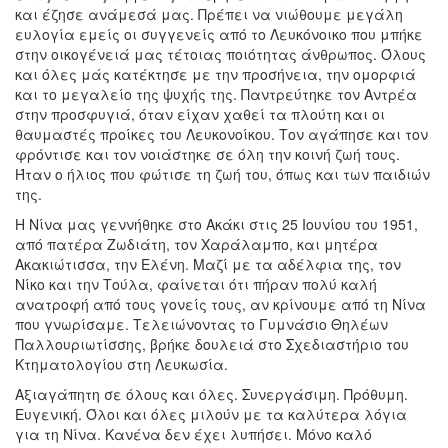
και έζησε ανάμεσά μας. Πρέπει να νιώθουμε μεγάλη
ευλογία εμείς οι συγγενείς από το Λευκόνοικο που μπήκε
στην οικογένειά μας τέτοιας ποιότητας άνθρωπος. Όλους
και όλες μάς κατέκτησε με την προσήνεια, την ομορφιά
και το μεγαλείο της ψυχής της. Παντρεύτηκε τον Αντρέα
στην προσφυγιά, όταν είχαν χαθεί τα πλούτη και οι
θαυμαστές προίκες του Λευκονοίκου. Τον αγάπησε και τον
φρόντισε και τον νοιάστηκε σε όλη την κοινή ζωή τους.
Ήταν ο ήλιος που φώτισε τη ζωή του, όπως και των παιδιών
της.
Η Νίνα μας γεννήθηκε στο Ακάκι στις 25 Ιουνίου του 1951,
από πατέρα Ζωδιάτη, τον Χαράλαμπο, και μητέρα
Ακακιώτισσα, την Ελένη. Μαζί με τα αδέλφια της, τον
Νίκο και την Τούλα, φαίνεται ότι πήραν πολύ καλή
ανατροφή από τους γονείς τους, αν κρίνουμε από τη Νίνα
που γνωρίσαμε. Τελειώνοντας το Γυμνάσιο Θηλέων
Παλλουριωτίσσης, βρήκε δουλειά στο Σχεδιαστήριο του
Κτηματολογίου στη Λευκωσία.
Αξιαγάπητη σε όλους και όλες. Συνεργάσιμη. Πρόθυμη.
Ευγενική. Όλοι και όλες μιλούν με τα καλύτερα λόγια
για τη Νίνα. Κανένα δεν έχει λυπήσει. Μόνο καλό