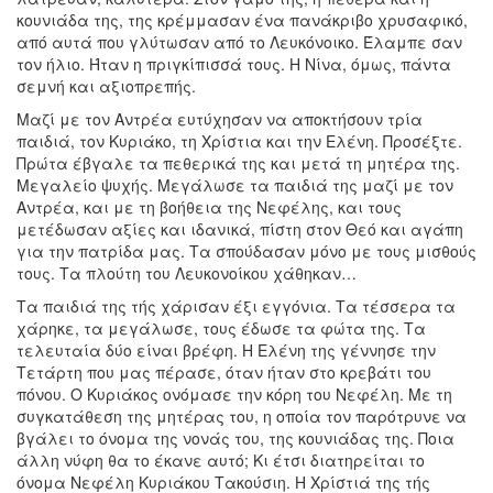
κουνιάδα της, της κρέμμασαν ένα πανάκριβο χρυσαφικό,
από αυτά που γλύτωσαν από το Λευκόνοικο. Έλαμπε σαν
τον ήλιο. Ήταν η πριγκίπισσά τους. Η Νίνα, όμως, πάντα
σεμνή και αξιοπρεπής.
Μαζί με τον Αντρέα ευτύχησαν να αποκτήσουν τρία
παιδιά, τον Κυριάκο, τη Χρίστια και την Ελένη. Προσέξτε.
Πρώτα έβγαλε τα πεθερικά της και μετά τη μητέρα της.
Μεγαλείο ψυχής. Μεγάλωσε τα παιδιά της μαζί με τον
Αντρέα, και με τη βοήθεια της Νεφέλης, και τους
μετέδωσαν αξίες και ιδανικά, πίστη στον Θεό και αγάπη
για την πατρίδα μας. Τα σπούδασαν μόνο με τους μισθούς
τους. Τα πλούτη του Λευκονοίκου χάθηκαν…
Τα παιδιά της τής χάρισαν έξι εγγόνια. Τα τέσσερα τα
χάρηκε, τα μεγάλωσε, τους έδωσε τα φώτα της. Τα
τελευταία δύο είναι βρέφη. Η Ελένη της γέννησε την
Τετάρτη που μας πέρασε, όταν ήταν στο κρεβάτι του
πόνου. Ο Κυριάκος ονόμασε την κόρη του Νεφέλη. Με τη
συγκατάθεση της μητέρας του, η οποία τον παρότρυνε να
βγάλει το όνομα της νονάς του, της κουνιάδας της. Ποια
άλλη νύφη θα το έκανε αυτό; Κι έτσι διατηρείται το
όνομα Νεφέλη Κυριάκου Τακούσιη. Η Χρίστιά της τής