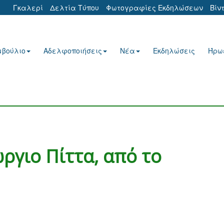
Γκαλερί
Δελτία Τύπου
Φωτογραφίες Εκδηλώσεων
Βίν
μβούλιο
Αδελφοποιήσεις
Νέα
Εκδηλώσεις
Ήρω
ργιο Πίττα, από το