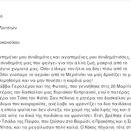
κο
Λατσιών
υκονοίκου
πημένοι μου συνδημότες και αγαπημένες μου συνδημότισσες,
συνδημότη μας που φεύγει για την άλλη ζωή, μακριά από το
άγια χώματά μας. Όσοι είδαμε τον ήλιο να δύει πίσω από το
σοι νιώσαμε το αεράκι από το Μερσινίκι να μάς δροσίζει το 
θυμηθούμε και να μην πονέσει η καρδιά μας!
άββα Γερολέμου και της Φωτούς, που γεννήθηκε στις 20 Μαρτίο
ητέρας του δασκάλου μας Κυριάκου Κυπριανού, ενώ ο πατέρας 
έρα του Τάκη του Φάνη. Σαν πέθανε η μητέρα του δασκάλου μ
ίδυμα που κυοφορούσε, ανέλαβε να φροντίζει τα δυο παιδάκια
, η οποία φαίνεται δεν άντεξε τον χαμό της αδελφής της και ή
σε ούτε τα δικά της παιδάκια να φροντίσει. Έτσι, βρέθηκε έν
ν Τσάδα της Πάφου, που ζούσαν στο Βαρώσι, ο Προκόπης και η Σ
η Νίτσα, και τα μεγάλωσαν πολύ καλά. Ο Κόκος πήγαινε τότε σ