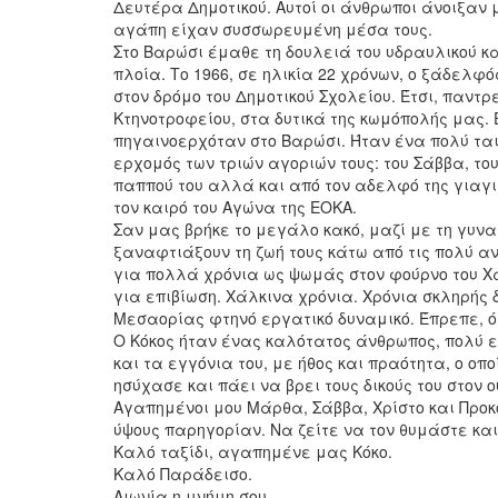
Δευτέρα Δημοτικού. Αυτοί οι άνθρωποι άνοιξαν
αγάπη είχαν συσσωρευμένη μέσα τους.
Στο Βαρώσι έμαθε τη δουλειά του υδραυλικού κ
πλοία. Το 1966, σε ηλικία 22 χρόνων, ο ξάδελφ
στον δρόμο του Δημοτικού Σχολείου. Έτσι, παντρε
Κτηνοτροφείου, στα δυτικά της κωμόπολής μας. Έ
πηγαινοερχόταν στο Βαρώσι. Ήταν ένα πολύ ται
ερχομός των τριών αγοριών τους: του Σάββα, του
παππού του αλλά και από τον αδελφό της γιαγι
τον καιρό του Αγώνα της ΕΟΚΑ.
Σαν μας βρήκε το μεγάλο κακό, μαζί με τη γυν
ξαναφτιάξουν τη ζωή τους κάτω από τις πολύ αν
για πολλά χρόνια ως ψωμάς στον φούρνο του Χα
για επιβίωση. Χάλκινα χρόνια. Χρόνια σκληρής 
Μεσαορίας φτηνό εργατικό δυναμικό. Έπρεπε, ό
Ο Κόκος ήταν ένας καλότατος άνθρωπος, πολύ ερ
και τα εγγόνια του, με ήθος και πραότητα, ο οπ
ησύχασε και πάει να βρει τους δικούς του στον 
Αγαπημένοι μου Μάρθα, Σάββα, Χρίστο και Προκό
ύψους παρηγορίαν. Να ζείτε να τον θυμάστε και
Καλό ταξίδι, αγαπημένε μας Κόκο.
Καλό Παράδεισο.
Αιωνία η μνήμη σου.