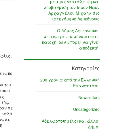
με την εγκατάλειψη και
υποβάθμιση του Ιερού Ναού
Αρχαγγέλου Μιχαήλ στο
κατεχόμενο Λευκόνοικο
Ο Δήμος Λευκονοίκου
μεταφέρει το μήνυμα ότι η
κατοχή, δεν μπορεί να γίνει
αποδεκτή!
 φίλοι
Κατηγορίες
μέτωπο
200 χρόνια από την Ελληνική
υ του
Επανάσταση
του ο
ας
Newsletters
 της,
ταν σε
Uncategorized
α καλό
οφία,
Αδελφοποιημένοι και άλλοι
τη
Δήμοι