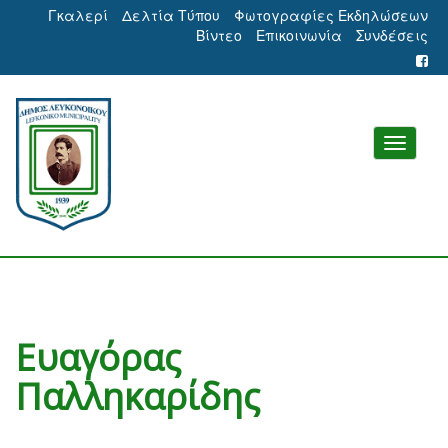
Γκαλερί
Δελτία Τύπου
Φωτογραφίες Εκδηλώσεων
Βίντεο
Επικοινωνία
Συνδέσεις
Ευαγόρας
Παλληκαρίδης