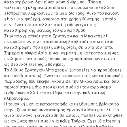
καταστρέφουν δεν είναι μόνο άνθρωποι. Τόσο η
πολιτιστική κληρονομιά όσο και το φυσικό περιβάλλον
εισπράττουν αρκούντως το μερίδιό τους. Αυτό που κάνουν
είναι μια φοβερή, απεριόριστη χρήση δύναμης, η οποία
δεν είναι τίποτα άλλο παρά η αδηφαγία της
καταστροφικής μανίας του φανατισμού.
Στην πραγματικότητα ο Ερντογάν και ο Μπαχτσελί
εκπροσωπούν την παραδοσιακή βαρβαρότητα και τάση
καταστροφής που έχει βαθιές ρίζες σε αυτό τον τόπο.
Σήμερα η Μικρά Ασία είναι γεμάτη με κατεστραμμένες
εκκλησίες και ιερούς τόπους που χρησιμοποιούνται είτε
ως στάβλοι είτε ως αποθήκες.
Το δίδυμο Ερντογάν-Μπαχτσελί (μπορείτε να προσθέσετε
και τον Περιντσέκ) είναι οι εκπρόσωποι της καταστροφικής
παράδοσης που έκαψε, γκρέμισε την Μικρά Ασία και δεν
περιορίστηκε μόνο στον εκτοπισμό και τον αφανισμό
ανθρώπων αλλά επεκτάθηκε και στην πολιτιστική
κληρονομιά.
Η τουρκική μανία καταστροφής και εξόντωσης βρίσκονται
στην εξουσία ως συνασπισμός Ερντογάν-Μπαχτσελί. Για
αυτό τον λόγο η αντίσταση σε αυτούς πρέπει να εκληφθεί
ως αγώνας πολιτισμού για κάθε Τούρκο. Έχει ιδιαίτερη η
σημασία η κράτηση στις φυλακές του Οσμάν Καβάλα,