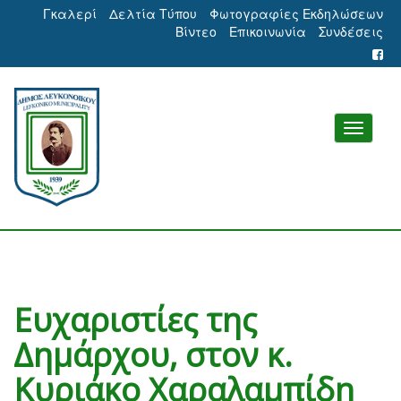
Γκαλερί
Δελτία Τύπου
Φωτογραφίες Εκδηλώσεων
Βίντεο
Επικοινωνία
Συνδέσεις
Ευχαριστίες της
Δημάρχου, στον κ.
Κυριάκο Χαραλαμπίδη