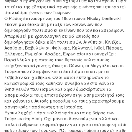
Μήπως ο Ερντογάν και ο Μπαχτσελί θα καταλάβουν τώρα
τα αίτια της εξαιρετικά αρνητικής εικόνας που επικρατεί
στον κόσμο έναντι των Τούρκων;
Ο Ρώσος διανοούμενος του 19ου αιώνα Nikolay Denilevski
έκανε μια διάκριση μεταξύ των κοινωνιών που
δημιουργούν πολιτισμό κι εκείνων που τον καταστρέφουν.
Απαριθμεί με χρονολογική σειρά αυτούς που
δημιούργησαν δέκα είδη πολιτισμών, Αιγύπτιοι, Κινέζοι,
Ασσύριοι, Βαβυλώνιοι, Φοίνικες, Κελντανί, Ινδοί, Πέρσες,
Έλληνες, Ρωμαίοι, Άραβες, Ευρωπαίοι και συνεχίζει:
Παράλληλα με αυτούς τους θετικούς πολιτισμούς
υπήρξαν παράγοντες, όπως οι Ούννοι, οι Μογγόλοι και οι
Τούρκοι που έλαμψαν κατά διαστήματα και μετά
έσβησαν και χάθηκαν. Όλοι αυτοί εκπλήρωσαν το
καταστροφικό τους καθήκον, συνέβαλαν στο θάνατο
θνησιγενών πολιτισμών και αφού διασκόρπισαν τα
απομεινάρια τους επιστρέφουν στην ασημαντότητά τους
και χάνονται. Αυτούς μπορούμε να τους χαρακτηρίσουμε
αρνητικούς παράγοντες της Ιστορίας.
Έχουν λεχθεί πάρα πολλά πράγματα σε βάρος των
Τούρκων στη Δύση. Όχι μόνο οι διανοούμενοι αλλά και
απλοί άνθρωποι εκφράστηκαν για την καταστροφική τάση
πολιτισμών των Τούρκων. ?Οι Τούρκοι ποδοπατούν σε κάθε