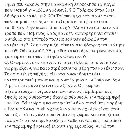
βήμα που κάνουν στην Βαλκανική Χερσόνησο τα έργα
πολιτισμού χιλιάδων χρόνων?. ? Ο Τούρκος όπου βρει
δένδρο θα το κόψει?. ?Οι Τούρκοι εξαφάνισαν παντού
πολιτισμούς και δεν προστάτευσαν ποτέ αυτά που
βρέθηκαν στην ιδιοκτησία τους ?. ?Δεν είναι με κανένα
τρόπο πολιτισμένος λαός και δεν κατάφερε να σταθεί
αντάξια στο επίπεδο πολιτισμού των εδαφών που
κατέκτησε?. ?Δεν καρπίζει τίποτα στο έδαφος που πάτησε
το πόδι Οθωμανού?. ?Ξεράθηκαν και δεν φυτρώνουν ούτε
χορτάρια εκεί που πάτησαν Οθωμανοί?.
Οι Οθωμανοί δεν έκαναν τίποτα άλλο από το να καίνε ,
να ρημάζουν, να καταστρέφουν τα μέρη που κατέκτησαν.
Σε ορισμένες πηγές μάλιστα αναφέρεται ότι η
καταστροφική μανία και η αναλγησία των Τούρκων δεν
στρέφεται μόνο έναντι των ξένων. Οι Τούρκοι
αξιωματούχοι πνίγουν και σκοτώνουν βάρβαρα τους
δικούς τους ανθρώπους όταν αισθανθούν την παραμικρή
υποψία. Εάν τώρα επαναληφθούν όλα αυτά θα μπορέσει
ο Ερντογάν και ο Μπαχτσελί να πουν όχι δεν είναι έτσι;
Κοιτάξτε σε τι χάλια οδήγησαν τη χώρα. Καταπιέζεται,
βασανίζεται και φυλακίζεται κάθε άνθρωπος που ασκεί
την παραμικρή κριτική έναντι της εξουσίας. Αυτά που