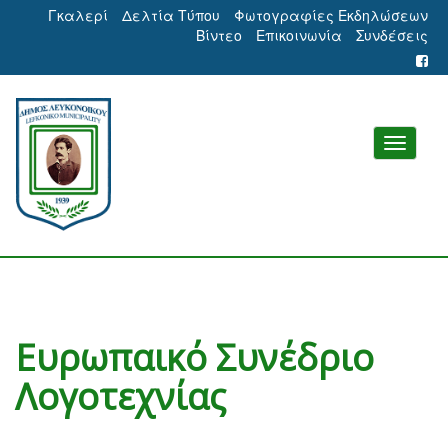
Γκαλερί
Δελτία Τύπου
Φωτογραφίες Εκδηλώσεων
Βίντεο
Επικοινωνία
Συνδέσεις
Ευρωπαικό Συνέδριο
Λογοτεχνίας