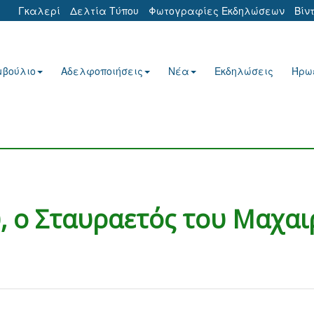
Γκαλερί
Δελτία Τύπου
Φωτογραφίες Εκδηλώσεων
Βίν
μβούλιο
Αδελφοποιήσεις
Νέα
Εκδηλώσεις
Ήρω
, ο Σταυραετός του Μαχαι