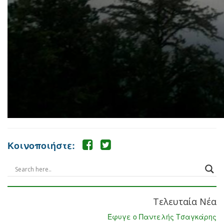
Κοινοποιήστε:
Τελευταία Νέα
Έφυγε ο Παντελής Τσαγκάρης