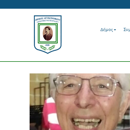
Δήμος
Συ