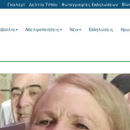
Γκαλερί
Δελτία Τύπου
Φωτογραφίες Εκδηλώσεων
Βίν
μβούλιο
Αδελφοποιήσεις
Νέα
Εκδηλώσεις
Ήρω