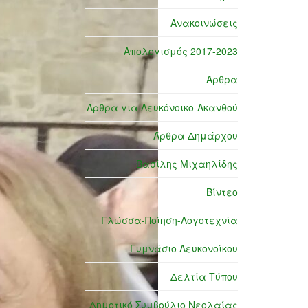
Ανακοινώσεις
Απολογισμός 2017-2023
Άρθρα
Άρθρα για Λευκόνοικο-Ακανθού
Άρθρα Δημάρχου
Βασίλης Μιχαηλίδης
Βίντεο
Γλώσσα-Ποίηση-Λογοτεχνία
Γυμνάσιο Λευκονοίκου
Δελτία Τύπου
Δημοτικό Συμβούλιο Νεολαίας