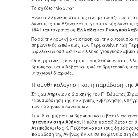
Το σχέδιο “Μαρίτα”
Ενώ ο ελληνικός στρατός αντιμετωπίζει με επιτ
δυνάμεις του Άξονα και οι γερμανικές δυνάμεις
1941
ταυτόχρονα σε
Ελλάδα
και
Γιουγκοσλαβ
Παρά την ηρωική αντίσταση και την αυτοθυσία 
σημαντικές απώλειες των Γερμανών, η 12η Γερ
αφύλακτα ουσιαστικά ελληνο-γιουγκοσλαβικά
Οι γερμανικές δυνάμεις προελαύνουν στο ελλη
βρίσκεται στην Αλβανία, ενώ το βρετανικό εκσ
υποχωρεί διαρκώς.
Η συνθηκολόγηση και η παράδοση της 
Στις 23 Απριλίου ο διοικητής του Γ΄ Σώματος Στρ
εξουσιοδότηση της ελληνικής κυβέρνησης, υπέγ
των ελληνικών δυνάμεων.
Την ίδια ημέρα η κυβέρνηση και ο βασιλιάς αν
φτάνουν στην Αθήνα.
Η πόλη παραδίδεται από 
Αττικοβοιωτίας Κ. Πεζόπουλο και τους δημάρχου
παράδοση της Αθήνας έγινε σε καφενείο στη δ