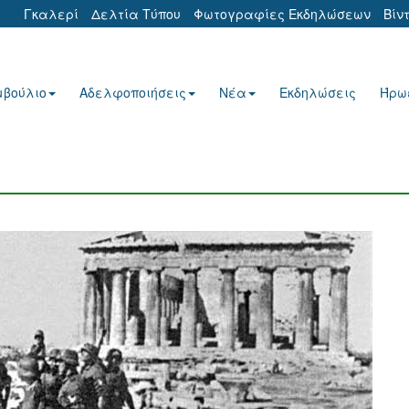
Γκαλερί
Δελτία Τύπου
Φωτογραφίες Εκδηλώσεων
Βίν
μβούλιο
Αδελφοποιήσεις
Νέα
Εκδηλώσεις
Ήρω