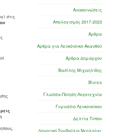
Ανακοινώσεις
εί στις
Απολογισμός 2017-2023
ίου
Άρθρα
ις
Άρθρα για Λευκόνοικο-Ακανθού
ού
Άρθρα Δημάρχου
Βασίλης Μιχαηλίδης
Βίντεο
Γλώσσα-Ποίηση-Λογοτεχνία
ησης
Γυμνάσιο Λευκονοίκου
άμεις
η
Δελτία Τύπου
ηπους.
Δημοτικό Συμβούλιο Νεολαίας