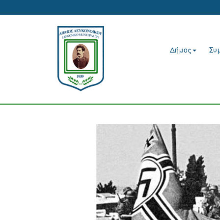
Δήμος
Συ