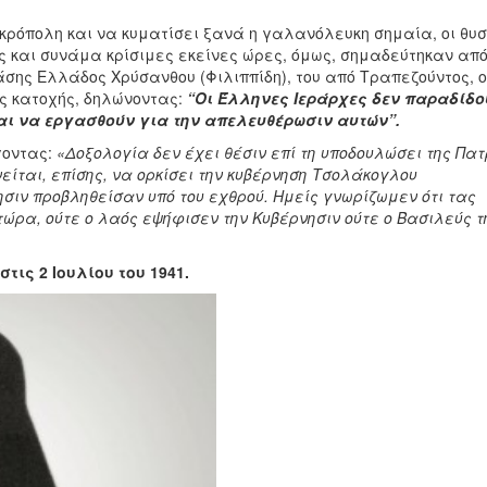
Ακρόπολη και να κυματίσει ξανά η γαλανόλευκη σημαία, οι θυσ
ς και συνάμα κρίσιμες εκείνες ώρες, όμως, σημαδεύτηκαν από
σης Ελλάδος Χρύσανθου (Φιλιππίδη), του από Τραπεζούντος, ο
ς κατοχής, δηλώνοντας:
“Οι Έλληνες Ιεράρχες δεν παραδίδο
ναι να εργασθούν για την απελευθέρωσιν αυτών”.
γοντας:
«Δοξολογία δεν έχει θέσιν επί τη υποδουλώσει της Πατ
είται, επίσης, να ορκίσει την κυβέρνηση Τσολάκογλου
σιν προβληθείσαν υπό του εχθρού. Ημείς γνωρίζωμεν ότι τας
 τώρα, ούτε ο λαός εψήφισεν την Κυβέρνησιν ούτε ο Βασιλεύς τ
τις 2 Ιουλίου του 1941.