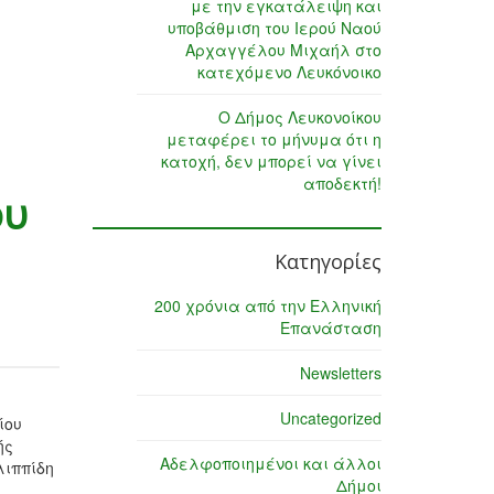
με την εγκατάλειψη και
υποβάθμιση του Ιερού Ναού
Αρχαγγέλου Μιχαήλ στο
κατεχόμενο Λευκόνοικο
Ο Δήμος Λευκονοίκου
μεταφέρει το μήνυμα ότι η
κατοχή, δεν μπορεί να γίνει
αποδεκτή!
ου
Κατηγορίες
200 χρόνια από την Ελληνική
Επανάσταση
Newsletters
Uncategorized
ίου
ής
Αδελφοποιημένοι και άλλοι
λιππίδη
Δήμοι