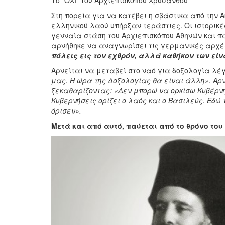
Το “ΟΧΙ” του Αρχιεπισκόπου Χρυσάνθου
Στη πορεία για να κατέβει η σβάστικα από την 
ελληνικού λαού υπήρξαν τεράστιες. Οι ιστορικέ
γενναία στάση του Αρχιεπισκόπου Αθηνών και πά
αρνήθηκε να αναγνωρίσει τις γερμανικές αρχέ
πόλεις εις τον εχθρόν, αλλά καθήκον των εί
Αρνείται να μεταβεί στο ναό για δοξολογία λέ
μας. Η ώρα της Δοξολογίας θα είναι άλλη». Αρν
ξεκαθαρίζοντας: «Δεν μπορώ να ορκίσω Κυβέρνη
Κυβερνήσεις ορίζει ο λαός και ο Βασιλεύς. Εδώ
όρισεν».
Μετά και από αυτό, παύεται από το θρόνο του σ