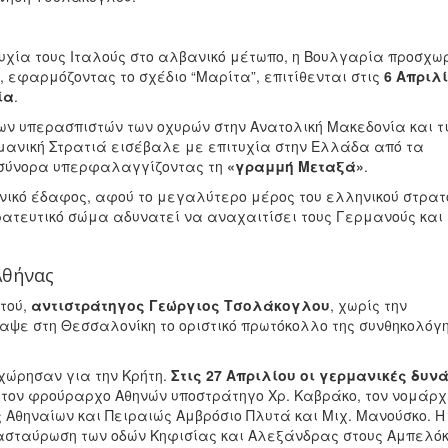
υχία τους Ιταλούς στο αλβανικό μέτωπο, η Βουλγαρία προσχωρ
, εφαρμόζοντας το σχέδιο “Μαρίτα”, επιτίθενται στις
6 Απριλ
ία
.
των υπερασπιστών των οχυρών στην Ανατολική Μακεδονία και τ
μανική Στρατιά εισέβαλε με επιτυχία στην Ελλάδα από τα
 σύνορα υπερφαλαγγίζοντας τη
«γραμμή Μεταξά»
.
νικό έδαφος, αφού το μεγαλύτερο μέρος του ελληνικού στρατ
τρατευτικό σώμα αδυνατεί να αναχαιτίσει τους Γερμανούς και
Αθήνας
ατού,
αντιστράτηγος Γεώργιος Τσολάκογλου
, χωρίς την
ραψε στη Θεσσαλονίκη το οριστικό πρωτόκολλο της συνθηκολόγ
αχώρησαν για την Κρήτη.
Στις 27 Απριλίου οι γερμανικές δυν
τον φρούραρχο Αθηνών υποστράτηγο Χρ. Καβράκο, τον νομάρχ
ς Αθηναίων και Πειραιώς Αμβρόσιο Πλυτά και Μιχ. Μανούσκο. Η
ιασταύρωση των οδών Κηφισίας και Αλεξάνδρας στους Αμπελόκ