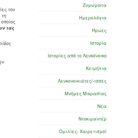
Ζυμώματα
ίες του
 τη
Ημερολόγια
 οποίος
υν τας
Ήρωες
Ιστορία
ρίδος
Ιστορίες από το Λευκόνοικο
ην
Κειμήλια
Λευκονοικιάτες/-ισσες
Μνήμες Μικρασίας
Νέα
Ντοκιμαντέρ
Ομιλίες- Χαιρετισμοί