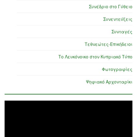
Συνέδριο στο Γύθειο
Συνεντεύξεις
Συνταγές
Τεθνεώτες-Επικήδειοι
Το Λευκόνοικο στον Κυπριακό Τύπο
Φωτογραφίες
Ψηφιακό Αρχονταρίκι