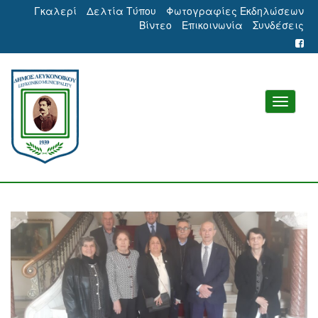
Γκαλερί
Δελτία Τύπου
Φωτογραφίες Εκδηλώσεων
Βίντεο
Επικοινωνία
Συνδέσεις