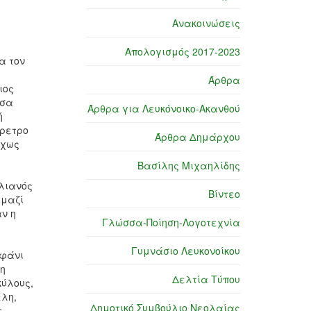
Ανακοινώσεις
Απολογισμός 2017-2023
α τον
Άρθρα
ιος
εσα
Άρθρα για Λευκόνοικο-Ακανθού
ή
έρετρο
Άρθρα Δημάρχου
ίχως
Βασίλης Μιχαηλίδης
ελιανός
Βίντεο
 μαζί
ν η
Γλώσσα-Ποίηση-Λογοτεχνία
Γυμνάσιο Λευκονοίκου
εφάνι
 η
Δελτία Τύπου
κύλους,
έλη,
Δημοτικό Συμβούλιο Νεολαίας
ε