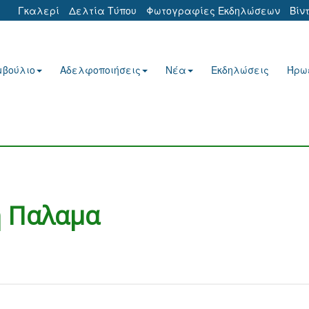
Γκαλερί
Δελτία Τύπου
Φωτογραφίες Εκδηλώσεων
Βίν
μβούλιο
Αδελφοποιήσεις
Νέα
Εκδηλώσεις
Ήρω
ή Παλαμα