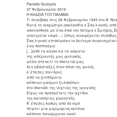
Pantelis Voutoyris
27 Φεβρουαρίου 2019
Η ΚΗΔΕΙΑ ΤΟΥ ΠΑΛΑΜΑ.
Τι συνέβηκε στις 28 Φεβρουαρίου 1943 στο Α΄ Ν
Κατά τη νεκρώσιμη ακολουθία ο Σικελιανός απή
ακολούθησε με ένα δικό του ποίημα ο Σωτήρης 
ανοιγμένο τάφο…» (όπως αναφέρεται συνήθως),
Σικελιανού επισκίασαν το δεύτερο συγκινημένο 
ένα πόσπασμα:
[…]από τα κάγκελα τα αόρατα
της απέραντής μας φυλακής
μέσα στο κελί το σκοτεινό μας
δεν εβάσταξες στον πόνο της φυλής
κ’ έπεσες σαν δρυς
από τα χτυπήματα
κάποιων μαύρων ξυλοκόπων
στο σκοτάδι της νυχτιάς της τραγικής
δίχως να προσμένεις την αχτίδα
της καινούριας χαραυγής.
Κ’ έπεσες καθώς από σεισμό
πέφτει μια μαρμάρινη κολόνα
κάποιου πανάρχαιου ναού