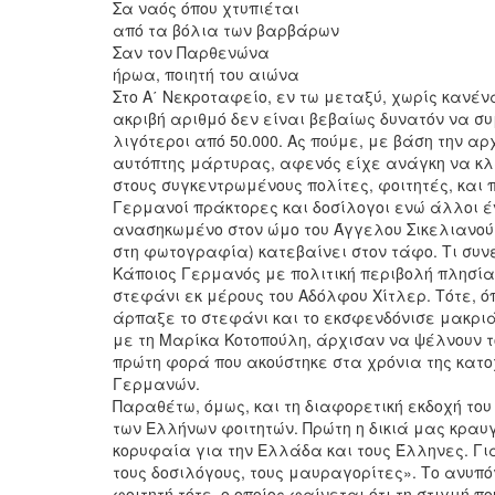
Σα ναός όπου χτυπιέται
από τα βόλια των βαρβάρων
Σαν τον Παρθενώνα
ήρωα, ποιητή του αιώνα
Στο Α΄ Νεκροταφείο, εν τω μεταξύ, χωρίς κανέν
ακριβή αριθμό δεν είναι βεβαίως δυνατόν να συ
λιγότεροι από 50.000. Ας πούμε, με βάση την αρ
αυτόπτης μάρτυρας, αφενός είχε ανάγκη να κ
στους συγκεντρωμένους πολίτες, φοιτητές, και
Γερμανοί πράκτορες και δοσίλογοι ενώ άλλοι έ
ανασηκωμένο στον ώμο του Άγγελου Σικελιανού 
στη φωτογραφία) κατεβαίνει στον τάφο. Τι συνέ
Κάποιος Γερμανός με πολιτική περιβολή πλησί
στεφάνι εκ μέρους του Αδόλφου Χίτλερ. Τότε, 
άρπαξε το στεφάνι και το εκσφενδόνισε μακριά,
με τη Μαρίκα Κοτοπούλη, άρχισαν να ψέλνουν τ
πρώτη φορά που ακούστηκε στα χρόνια της κατοχ
Γερμανών.
Παραθέτω, όμως, και τη διαφορετική εκδοχή τ
των Ελλήνων φοιτητών. Πρώτη η δικιά μας κραυγ
κορυφαία για την Ελλάδα και τους Έλληνες. Για
τους δοσιλόγους, τους μαυραγορίτες». Το ανυπό
φοιτητή τότε, ο οποίος φαίνεται ότι τη στιγμή 