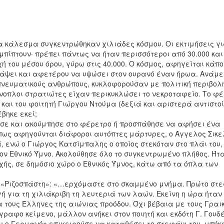
α κάλεσμα συγκεντρώθηκαν χιλιάδες κόσμου. Οι εκτιμήσεις γι
μπίπτουν· πρέπει πάντως να ήταν περισσότεροι από 30.000 και
χή του μέσου όρου, γύρω στις 40.000. Ο κόσμος, αφηγείται κάπο
λάψει και αφετέρου να υψώσει στον ουρανό έναν ήρωα. Ανάμ
 πνευματικούς ανθρώπους, κυκλοφορούσαν με πολιτική περιβολ
νοπλοι στρατιώτες είχαν περικυκλώσει το νεκροταφείο. Το φ
και του φοιτητή Γιώργου Ντούμα (δεξιά και αριστερά αντιστο
βηκε εκεί;
ασε και ακούμπησε στο φέρετρο ή προσπάθησε να αφήσει ένα
όπως αφηγούνται διάφοροι αυτόπτες μάρτυρες, ο Άγγελος Σικ
 ενώ ο Γιώργος Κατσίμπαλης ο οποίος στεκόταν στο πλάι του,
ον Εθνικό Ύμνο. Ακολούθησε όλο το συγκεντρωμένο πλήθος. Ήτα
ής, σε δημόσιο χώρο ο Εθνικός Ύμνος, κάτω από τα όπλα των
ου «Ριζοσπάστη»: «…ερχόμαστε στο σκαμμένο μνήμα. Πρώτο στ
ή για τη χιλιάκριβη τη λευτεριά των λαών. Εκείνη η ώρα ήταν
 τους Έλληνες της αιώνιας προόδου. Όχι βέβαια με τους Γραι
γραφο κείμενο, μάλλον ανήκει στον ποιητή και εκδότη Γ. Γουδ
που ο Γερμανός επιχειρούσε να καταθέσει το στεφάνι του, μπήκ