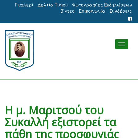
Γκαλερί
Δελτία Τύπου
Φωτογραφίες Εκδηλώσεων
Βίντεο
Επικοινωνία
Συνδέσεις
Η μ. Μαριτσού του
Συκαλλή εξιστορεί τα
πάθη της προσφυγιάς