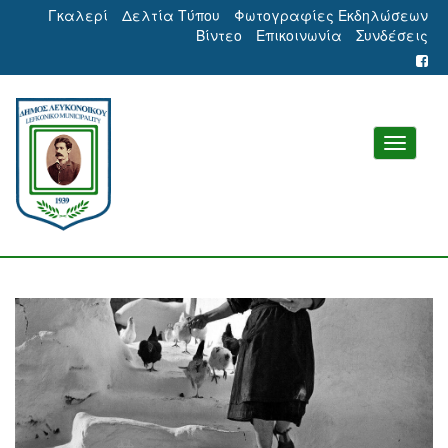
Γκαλερί
Δελτία Τύπου
Φωτογραφίες Εκδηλώσεων
Βίντεο
Επικοινωνία
Συνδέσεις