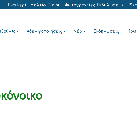
Γκαλερί
Δελτία Τύπου
Φωτογραφίες Εκδηλώσεων
Βίν
μβούλιο
Αδελφοποιήσεις
Νέα
Εκδηλώσεις
Ήρω
υκόνοικο