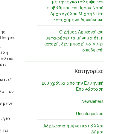
με την εγκατάλειψη και
υποβάθμιση του Ιερού Ναού
Αρχαγγέλου Μιχαήλ στο
κατεχόμενο Λευκόνοικο
της
Ο Δήμος Λευκονοίκου
 Πάτρα.
μεταφέρει το μήνυμα ότι η
κατοχή, δεν μπορεί να γίνει
ι
αποδεκτή!
γάλη
ιχαλάκη
ότι
Κατηγορίες
και σ’
200 χρόνια από την Ελληνική
Επανάσταση
λοι του
υ
Newsletters
ι έμενε
Uncategorized
ι για
Αδελφοποιημένοι και άλλοι
ι τα
Δήμοι