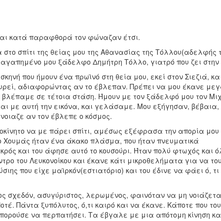
και κατά παραφθορά τον φώναζαν έτσι.
στο σπίτι της θείας μου της Αθανασίας της Τόλλου(αδελφής 
 αγαπημένο μου ξάδελφο Δημήτρη Τόλλο, γιατρό που ζει στην
σκηνή που ήμουν ένα πρωϊνό στη θεία μου, εκεί στον Σιεζιά, κα
ουρεί, αδιαφορώντας αν το έβλεπαν. Πρέπει να μου έκανε με
ς βλέπαμε σε τέτοια στάση. Ήμουν με τον ξάδελφό μου τον Μ
ται με αυτή την εικόνα, και γελάσαμε. Μου εξήγησαν, βέβαια, 
νοιαζε αν τον έβλεπε ο κόσμος.
οκίνητο να με πάρει σπίτι, αμέσως εξέφρασα την απορία μου 
 ο Χουμάς ήταν ένα άκακο πλάσμα, που ήταν πνευματικά
ρός και του άφησε αυτό το κουσούρι. Ήταν πολύ φτωχός και ό
ντρο του Λευκονοίκου και έκανε κάτι μικροθελήματα για να το
σιης που είχε μαϊρκόν(εστιατόριο) και του έδινε να φάει ό, τ
ος σχεδόν, ασυγύριστος, λερωμένος, φαινόταν να μη νοιάζετα
τέ. Πάντα ξυπόλυτος, ό,τι καιρό και να έκανε. Κάποτε που του
πορούσε να περπατήσει. Τα έβγαλε με μια απότομη κίνηση κα