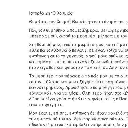
Ιστορία 2η “Ο Χουμάς”
Θυμάστε τον Χουμά; Θωμάς ήταν το όνομά του 
Πώς τον θυμήθηκα απόψε; Σήμερα, μεταφέρθηκα 
μητέρας μου), αφού το μεσημέρι μίλησα με τον
Στη θύμησή μου, από τα μικράτα μου, κρατώ μια 
έβλεπα τον Χουμά απέναντι σε έναν τοίχο να 
εντύπωση αυτό το γεγονός, αφού μόνο σκύλλου
και τη Μάρω, οι οποίοι είχαν εξοικειωθεί φαίνε
ήταν αγαθός και φερόταν πάντα έτσι. Δεν τον έ
Το μεσημέρι που πέρασε ο παπάς μου με το αυτ
αυτόν. Γέλασε και μου εξήγησε ότι ο καημένος
καθυστερημένος. Αρρώστησε από μηνιγγίτιδα μικ
έδιναν κάτι για να ζήσει. Όλη μέρα ήταν στο κέ
δώσουν λίγα γρόσια ή κάτι να φάει, όπως ο Παού
από τα φαγητά.
Μου έκανε, επίσης, εντύπωση ότι ήταν ρακένδυτ
την εμφάνισή του και δεν φορούσε παπούτσια. Πο
έδωσαν στρατιωτικά άρβυλα να φορέσει, δεν μ