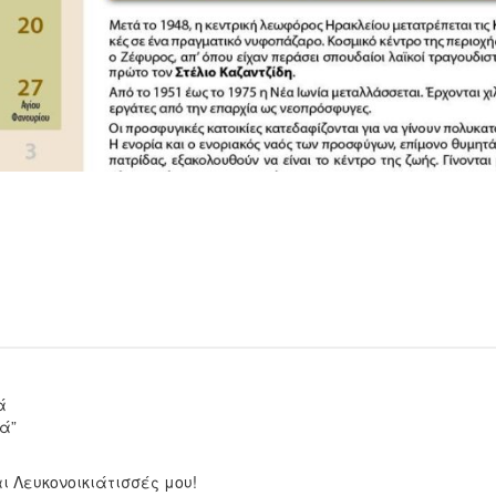
ά
ά”
ι Λευκονοικιάτισσές μου!