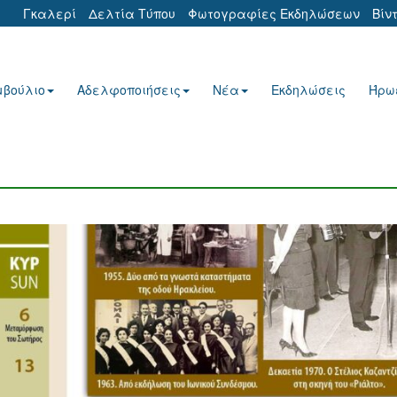
Γκαλερί
Δελτία Τύπου
Φωτογραφίες Εκδηλώσεων
Βίν
μβούλιο
Αδελφοποιήσεις
Νέα
Εκδηλώσεις
Ήρω