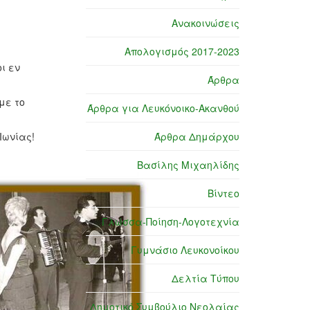
Ανακοινώσεις
Απολογισμός 2017-2023
ι εν
Άρθρα
με το
Άρθρα για Λευκόνοικο-Ακανθού
Ιωνίας!
Άρθρα Δημάρχου
Βασίλης Μιχαηλίδης
Βίντεο
Γλώσσα-Ποίηση-Λογοτεχνία
Γυμνάσιο Λευκονοίκου
Δελτία Τύπου
Δημοτικό Συμβούλιο Νεολαίας