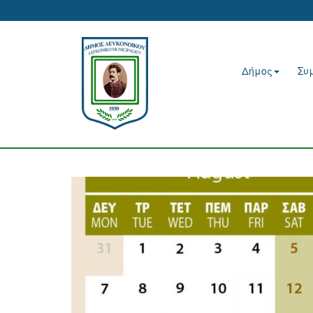
Δήμος
Συ