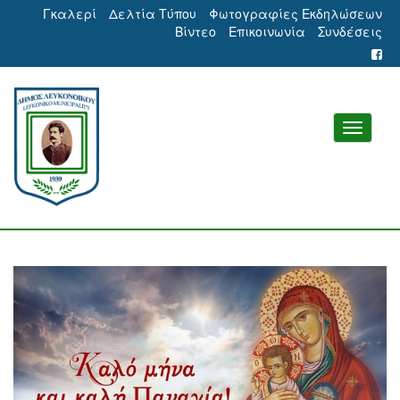
Γκαλερί
Δελτία Τύπου
Φωτογραφίες Εκδηλώσεων
Βίντεο
Επικοινωνία
Συνδέσεις