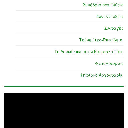
Συνέδριο στο Γύθειο
Συνεντεύξεις
Συνταγές
Τεθνεώτες-Επικήδειοι
Το Λευκόνοικο στον Κυπριακό Τύπο
Φωτογραφίες
Ψηφιακό Αρχονταρίκι