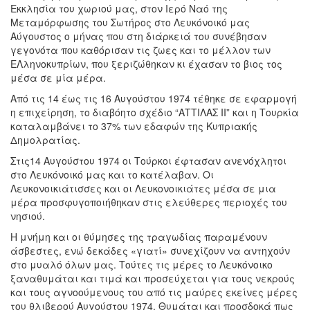
Εκκλησία του χωριού μας, στον Ιερό Ναό της
Μεταμόρφωσης του Σωτήρος στο Λευκόνοικό μας
Αύγουστος ο μήνας που στη διάρκειά του συνέβησαν
γεγονότα που καθόρισαν τις ζωες και το μέλλον των
ΕΛληνοκυπρίων, που ξεριζώθηκαν κι έχασαν το βιος τος
μέσα σε μία μέρα.
Από τις 14 έως τις 16 Αυγούστου 1974 τέθηκε σε εφαρμογή
η επιχείρηση, το διαβόητο σχέδιο “ΑΤΤΙΛΑΣ II” και η Τουρκία
καταλαμβάνει το 37% των εδαφών της Κυπριακής
Δημολρατίας.
Στις14 Αυγούστου 1974 οι Τούρκοι έφτασαν ανενόχλητοι
στο Λευκόνοικό μας και το κατέλαβαν. Οι
Λευκονοικιάτισσες και οι Λευκονοικιάτες μέσα σε μια
μέρα προσφυγοποιήθηκαν στις ελεύθερες περιοχές του
νησιού.
Η μνήμη και οι θύμησες της τραγωδίας παραμένουν
άσβεστες, ενώ δεκάδες «γιατί» συνεχίζουν να αντηχούν
στο μυαλό όλων μας. Τούτες τις μέρες το Λευκόνοικο
ξαναθυμάται και τιμά και προσεύχεται για τους νεκρούς
και τους αγνοούμενους του από τις μαύρες εκείνες μέρες
του θλιβερού Αυγούστου 1974. Θυμάται και προσδοκά πως