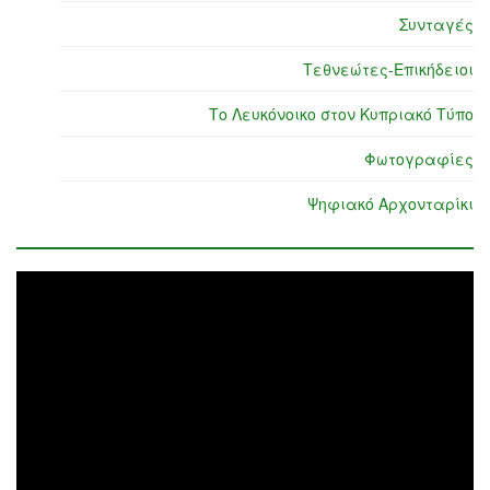
Συνταγές
Τεθνεώτες-Επικήδειοι
Το Λευκόνοικο στον Κυπριακό Τύπο
Φωτογραφίες
Ψηφιακό Αρχονταρίκι