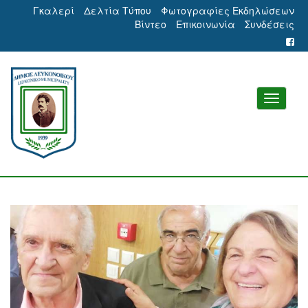
Γκαλερί
Δελτία Τύπου
Φωτογραφίες Εκδηλώσεων
Βίντεο
Επικοινωνία
Συνδέσεις