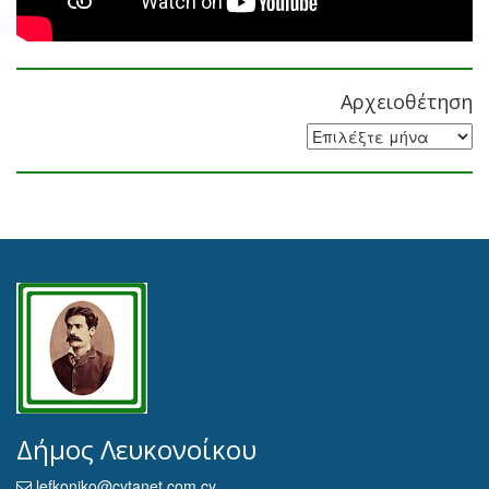
Αρχειοθέτηση
Αρχειοθέτηση
Δήμος Λευκονοίκου
lefkoniko@cytanet.com.cy