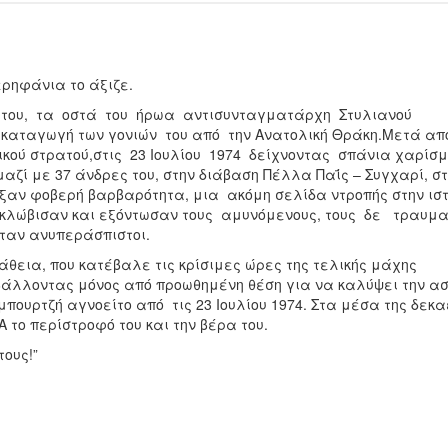
ερηφάνια το άξιζε.
ς του, τα οστά του ήρωα αντισυνταγματάρχη Στυλιανού
 καταγωγή των γονιών του από την Ανατολική Θράκη.Μετά απ
ικού στρατού,στις 23 Ιουλίου 1974 δείχνοντας σπάνια χαρίσ
μαζί με 37 άνδρες του, στην διάβαση Πέλλα Παΐς – Συγχαρί, σ
ιξαν φοβερή βαρβαρότητα, μια ακόμη σελίδα ντροπής στην ισ
κλώβισαν και εξόντωσαν τους αμυνόμενους, τους δε τραυμ
νταν ανυπεράσπιστοι.
εια, που κατέβαλε τις κρίσιμες ώρες της τελικής μάχης
ο βάλλοντας μόνος από προωθημένη θέση για να καλύψει την 
πουρτζή αγνοείτο από τις 23 Ιουλίου 1974. Στα μέσα της δεκα
 το περίστροφό του και την βέρα του.
ους!”