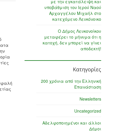
με την εγκατάλειψη και
υποβάθμιση του Ιερού Ναού
Αρχαγγέλου Μιχαήλ στο
κατεχόμενο Λευκόνοικο
Ο Δήμος Λευκονοίκου
μεταφέρει το μήνυμα ότι η
ό
κατοχή, δεν μπορεί να γίνει
ματα
αποδεκτή!
την
τορία
ατίες
Κατηγορίες
200 χρόνια από την Ελληνική
ασφαλή
Επανάσταση
ετίας
Newsletters
Uncategorized
Αδελφοποιημένοι και άλλοι
Δήμοι