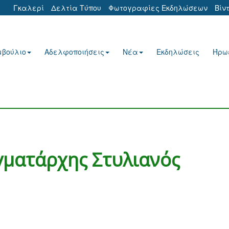
Γκαλερί
Δελτία Τύπου
Φωτογραφίες Εκδηλώσεων
Βίν
μβούλιο
Αδελφοποιήσεις
Νέα
Εκδηλώσεις
Ήρω
γματάρχης Στυλιανός