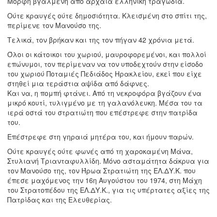
Μορφή βγαλμένη από αρχαία ελληνική τραγωδία.
Ούτε κραυγές ούτε δημοσιότητα. Κλεισμένη στο σπίτι της,
περίμενε τον Μανούσο της.
Τελικά, τον βρήκαν και της τον πήγαν 42 χρόνια μετά.
Όλοι οι κάτοικοι του χωριού, μαυροφορεμένοι, και πολλοί
επώνυμοι, τον περίμεναν να τον υποδεχτούν στην είσοδο
του χωριού Ποταμιές Πεδιάδος Ηρακλείου, εκεί που είχε
στηθεί μια τεράστια αψίδα από δάφνες.
Και να, η πομπή φτάνει. Από τη νεκροφόρα βγάζουν ένα
μικρό κουτί, τυλιγμένο με τη γαλανόλευκη. Μέσα του τα
ιερά οστά του στρατιώτη που επέστρεφε στην πατρίδα
του.
Επέστρεφε στη γηραιά μητέρα του, και ήμουν παρών.
Ούτε κραυγές ούτε φωνές από τη χαροκαμένη Μάνα,
Στυλιανή Τριανταφυλλίδη. Μόνο ασταμάτητα δάκρυα για
τον Μανούσο της, τον Ήρωα Στρατιώτη της ΕΛ.ΔΥ.Κ. που
έπεσε μαχόμενος την 16η Αυγούστου του 1974, στη Μάχη
του Στρατοπέδου της ΕΛ.ΔΥ.Κ., για τις υπέρτατες αξίες της
Πατρίδας και της Ελευθερίας.