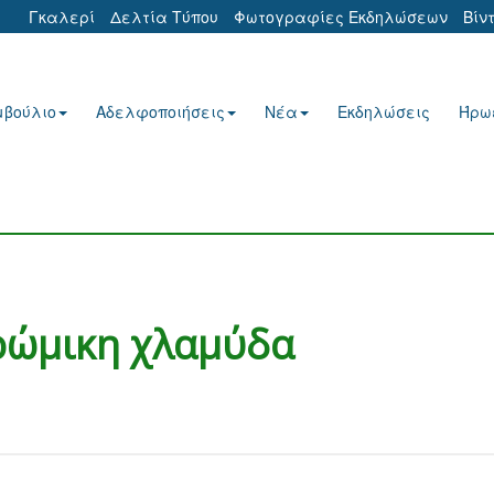
Γκαλερί
Δελτία Τύπου
Φωτογραφίες Εκδηλώσεων
Βίν
μβούλιο
Αδελφοποιήσεις
Νέα
Εκδηλώσεις
Ήρω
ρώμικη χλαμύδα