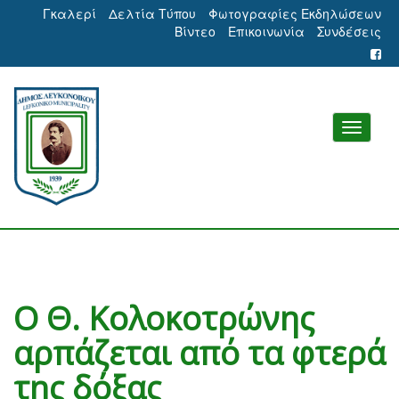
Γκαλερί
Δελτία Τύπου
Φωτογραφίες Εκδηλώσεων
Βίντεο
Επικοινωνία
Συνδέσεις
Ο Θ. Κολοκοτρώνης
αρπάζεται από τα φτερά
της δόξας