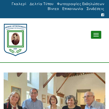
Γκαλερί
Δελτία Τύπου
Φωτογραφίες Εκδηλώσεων
Βίντεο
Επικοινωνία
Συνδέσεις