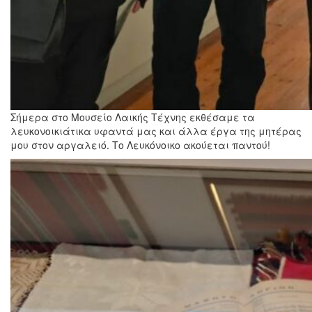
Σήμερα στο Μουσείο Λαικής Τέχνης εκθέσαμε τα
λευκονοικιάτικα υφαντά μας και άλλα έργα της μητέρας
μου στον αργαλειό. Το Λευκόνοικο ακούεται παντού!