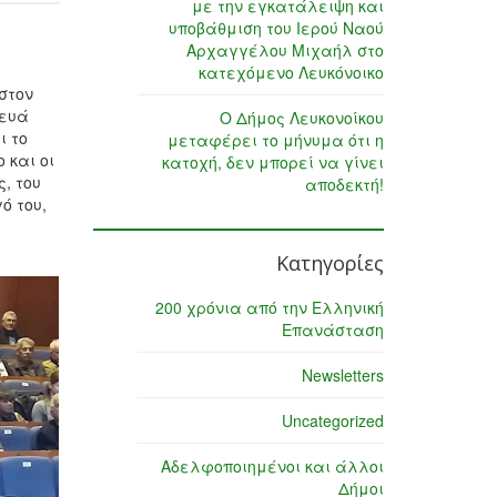
με την εγκατάλειψη και
υποβάθμιση του Ιερού Ναού
Αρχαγγέλου Μιχαήλ στο
κατεχόμενο Λευκόνοικο
στον
κευά
Ο Δήμος Λευκονοίκου
ι το
μεταφέρει το μήνυμα ότι η
 και οι
κατοχή, δεν μπορεί να γίνει
, του
αποδεκτή!
ό του,
Κατηγορίες
200 χρόνια από την Ελληνική
Επανάσταση
Newsletters
Uncategorized
Αδελφοποιημένοι και άλλοι
Δήμοι