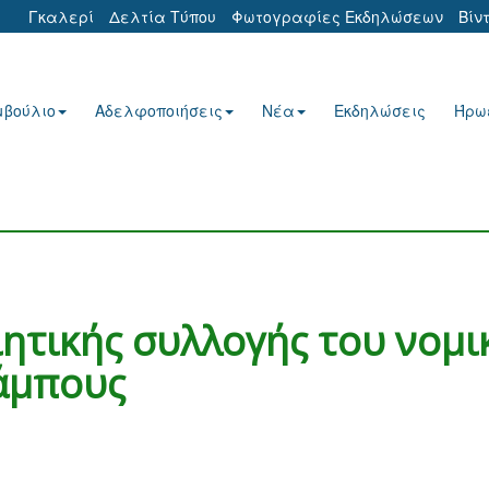
Γκαλερί
Δελτία Τύπου
Φωτογραφίες Εκδηλώσεων
Βίν
μβούλιο
Αδελφοποιήσεις
Νέα
Εκδηλώσεις
Ήρω
ητικής συλλογής του νομι
άμπους