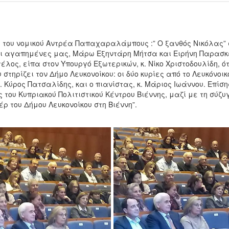
ς του νομικού Αντρέα Παπαχαραλάμπους :” Ο ξανθός Νικόλας” 
 οι αγαπημένες μας, Μάρω Εξηντάρη Μήτσα και Ειρήνη Παρασ
έλος, είπα στον Υπουργό Εξωτερικών, κ. Νίκο Χριστοδουλίδη, ότ
ηρίζει τον Δήμο Λευκονοίκου: οι δύο κυρίες από το Λευκόνοικο
 Κύρος Πατσαλίδης, και ο πιανίστας, κ. Μάριος Ιωάννου. Επίσης
του Κυπριακού Πολιτιστικού Κέντρου Βιέννης, μαζί με τη σύζυγ
ρ του Δήμου Λευκονοίκου στη Βιέννη”.