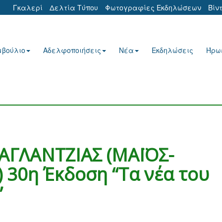
Γκαλερί
Δελτία Τύπου
Φωτογραφίες Εκδηλώσεων
Βίν
μβούλιο
Αδελφοποιήσεις
Νέα
Εκδηλώσεις
Ήρω
ΑΓΛΑΝΤΖΙΑΣ (ΜΑΪΟΣ-
30η Έκδοση “Τα νέα του
”