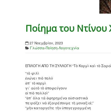
Ποίημα του Ντίνου
27 Νοεμβρίου, 2023
Γλώσσα-Ποίηση-Λογοτεχνία
ΕΠΙΛΟΓΗ ΑΠΟ ΤΗ ΣΥΛΛΟΓΗ “Τὸ Κορμὶ καὶ τὸ Σαρά
“τὸ φιλὶ
ἑνώνει πιὸ πολὺ
ἀπ᾿ τὸ κορμὶ
γι᾿ αὐτὸ τὸ ἀποφεύγουν
οἱ πιὸ πολλοὶ”
“ἀπ᾿ ὅλα τὰ ἀφηρημένα οὐσιαστικὰ
πειράζει νὰ ἑξαιρέσουμε τὴ μοναξιά;”
“μὴν καταργεῖτε τὴν ὑπογεγραμμένη