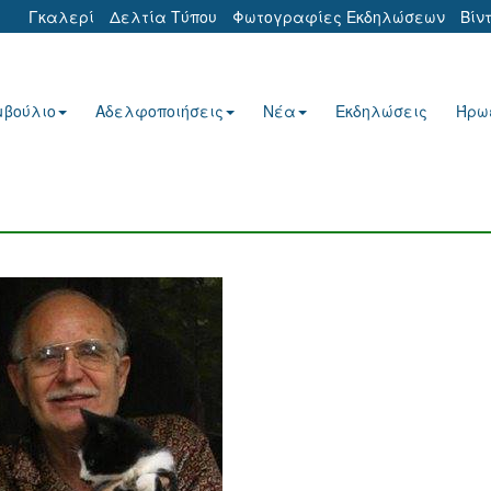
Γκαλερί
Δελτία Τύπου
Φωτογραφίες Εκδηλώσεων
Βίν
μβούλιο
Αδελφοποιήσεις
Νέα
Εκδηλώσεις
Ήρω