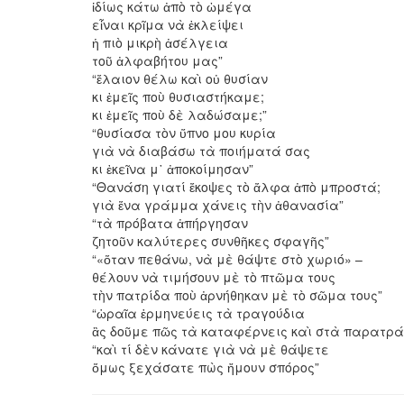
ἰδίως κάτω ἀπὸ τὸ ὠμέγα
εἶναι κρῖμα νὰ ἐκλείψει
ἡ πιὸ μικρὴ ἀσέλγεια
τοῦ ἀλφαβήτου μας”
“ἔλαιον θέλω καὶ οὐ θυσίαν
κι ἐμεῖς ποὺ θυσιαστήκαμε;
κι ἐμεῖς ποὺ δὲ λαδώσαμε;”
“θυσίασα τὸν ὕπνο μου κυρία
γιὰ νὰ διαβάσω τὰ ποιήματά σας
κι ἐκεῖνα μ᾿ ἀποκοίμησαν”
“Θανάση γιατί ἔκοψες τὸ ἄλφα ἀπὸ μπροστά;
γιὰ ἕνα γράμμα χάνεις τὴν ἀθανασία”
“τὰ πρόβατα ἀπήργησαν
ζητοῦν καλύτερες συνθῆκες σφαγῆς”
“«ὅταν πεθάνω, νὰ μὲ θάψτε στὸ χωριό» –
θέλουν νὰ τιμήσουν μὲ τὸ πτῶμα τους
τὴν πατρίδα ποὺ ἀρνήθηκαν μὲ τὸ σῶμα τους”
“ὡραῖα ἑρμηνεύεις τὰ τραγούδια
ἂς δοῦμε πῶς τὰ καταφέρνεις καὶ στὰ παρατρ
“καὶ τί δὲν κάνατε γιὰ νὰ μὲ θάψετε
ὅμως ξεχάσατε πὼς ἤμουν σπόρος”