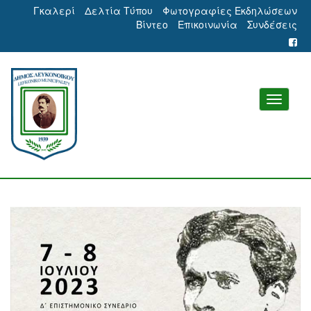
Γκαλερί
Δελτία Τύπου
Φωτογραφίες Εκδηλώσεων
Βίντεο
Επικοινωνία
Συνδέσεις