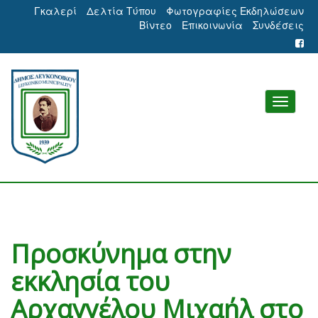
Γκαλερί
Δελτία Τύπου
Φωτογραφίες Εκδηλώσεων
Βίντεο
Επικοινωνία
Συνδέσεις
Προσκύνημα στην
εκκλησία του
Αρχαγγέλου Μιχαήλ στο