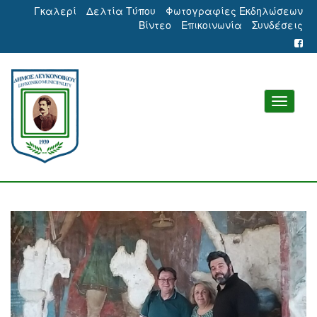
Γκαλερί
Δελτία Τύπου
Φωτογραφίες Εκδηλώσεων
Βίντεο
Επικοινωνία
Συνδέσεις